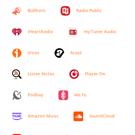
Bullhorn
Radio Public
iHeartRadio
myTuner Radio
iVoox
Acast
Listen Notes
Player.fm
Podbay
We.fo
Amazon Music
SoundCloud