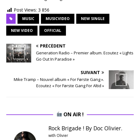
Post Views:
3 856
MUSIC
MUSICVIDEO
NEW SINGLE
NEW VIDEO
OFFICIAL
PRÉCÉDENT
Generation Radio – Premier album. Ecoutez « Lights
Go Out In Paradise »
SUIVANT
Mike Tramp – Nouvel album « For Første Gang ».
Ecoutez « For Første Gang For Altid »
ON AIR !
Rock Brigade ! By Doc Olivier.
with Olivier