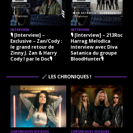
INTERVIEW
INTERVIEW
I
🎙 [Interview] –
🎙 [Interview] – 213Rock
Exclusive – Zan/Cody :
Harrag Melodica
le grand retour de
interview avec Diva
Zinny J. Zan & Harry
Satanica du groupe
Cody ! par le Doc🎙
BloodHunter🎙
LES CHRONIQUES !
CHRONIQUES DISQUES
CHRONIQUES DISQUES