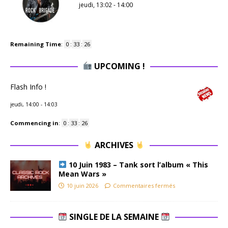
jeudi, 13:02
-
14:00
Remaining Time
:
0
:
33
:
25
UPCOMING !
Flash Info !
jeudi, 14:00
-
14:03
Commencing in
:
0
:
33
:
25
ARCHIVES
10 Juin 1983 – Tank sort l’album « This
Mean Wars »
10 juin 2026
Commentaires fermés
SINGLE DE LA SEMAINE