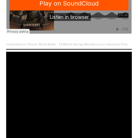
vinylestimes Classic Rock Radio
·
213Rock Harrag Melodica Live interview Francesco Cavalieri of Wind Rose 22 06 2022 New album Warfront in stores