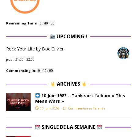
Remaining Time
:
0
:
39
:
59
UPCOMING !
Rock Your Life by Doc Olivier.
jeudi, 21:00
-
22:00
Commencing in
:
0
:
39
:
59
ARCHIVES
10 Juin 1983 – Tank sort l’album « This
Mean Wars »
10 juin 2026
Commentaires fermés
SINGLE DE LA SEMAINE