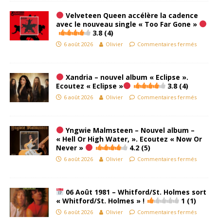
Velveteen Queen accélère la cadence
avec le nouveau single « Too Far Gone »
3.8 (4)
6 août 2026
Olivier
Commentaires fermés
Xandria – nouvel album « Eclipse ».
Ecoutez « Eclipse »
3.8 (4)
6 août 2026
Olivier
Commentaires fermés
Yngwie Malmsteen – Nouvel album –
« Hell Or High Water, ». Ecoutez « Now Or
Never »
4.2 (5)
6 août 2026
Olivier
Commentaires fermés
06 Août 1981 – Whitford/St. Holmes sort
« Whitford/St. Holmes » !
1 (1)
6 août 2026
Olivier
Commentaires fermés