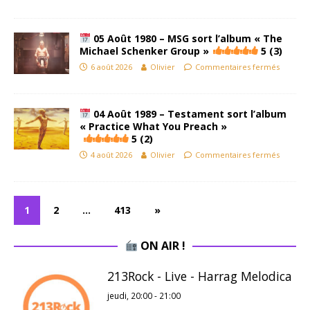
05 Août 1980 – MSG sort l’album « The
Michael Schenker Group »
5 (3)
6 août 2026
Olivier
Commentaires fermés
04 Août 1989 – Testament sort l’album
« Practice What You Preach »
5 (2)
4 août 2026
Olivier
Commentaires fermés
1
2
…
413
»
ON AIR !
213Rock - Live - Harrag Melodica
jeudi, 20:00
-
21:00