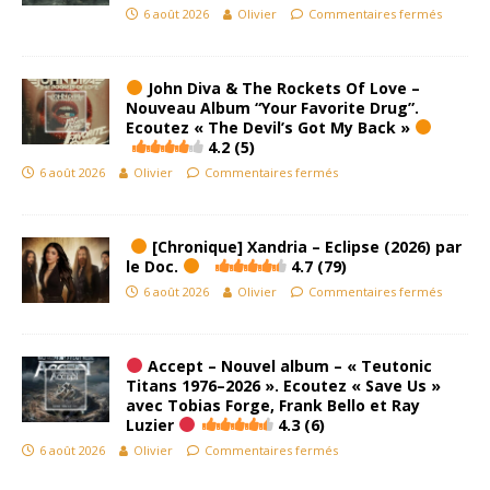
6 août 2026
Olivier
Commentaires fermés
John Diva & The Rockets Of Love –
Nouveau Album “Your Favorite Drug”.
Ecoutez « The Devil’s Got My Back »
4.2 (5)
6 août 2026
Olivier
Commentaires fermés
[Chronique] Xandria – Eclipse (2026) par
le Doc.
4.7 (79)
6 août 2026
Olivier
Commentaires fermés
Accept – Nouvel album – « Teutonic
Titans 1976–2026 ». Ecoutez « Save Us »
avec Tobias Forge, Frank Bello et Ray
Luzier
4.3 (6)
6 août 2026
Olivier
Commentaires fermés