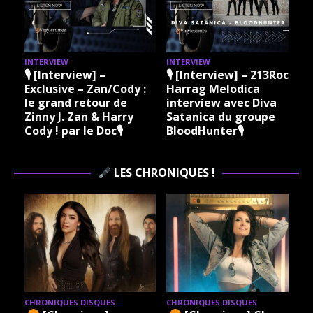
INTERVIEW
INTERVIEW
I
🎙 [Interview] –
🎙 [Interview] – 213Rock
Exclusive – Zan/Cody :
Harrag Melodica
le grand retour de
interview avec Diva
Zinny J. Zan & Harry
Satanica du groupe
Cody ! par le Doc🎙
BloodHunter🎙
LES CHRONIQUES !
CHRONIQUES DISQUES
CHRONIQUES DISQUES