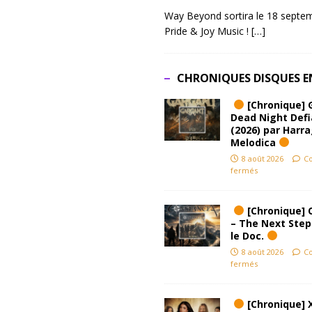
Way Beyond sortira le 18 septem
Pride & Joy Music !
[…]
CHRONIQUES DISQUES E
[Chronique] 
Dead Night Def
(2026) par Harr
Melodica
8 août 2026
C
fermés
[Chronique] 
– The Next Step
le Doc.
8 août 2026
C
fermés
[Chronique] 