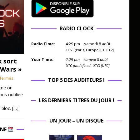
RADIO CLOCK
Radio Time:
4
:
29
pm
samedi 8 août
CEST (Paris, Europe) [UTC+2]
k sort
Your Time:
2
:
29
pm
samedi 8 août
UTC (undefined, UTC) [UTC]
 Wars »
fermés
TOP 5 DES AUDITEURS !
mme on
ions oubliée
LES DERNIERS TITRES DU JOUR !
 bloc.
[…]
UN JOUR – UN DISQUE
INE