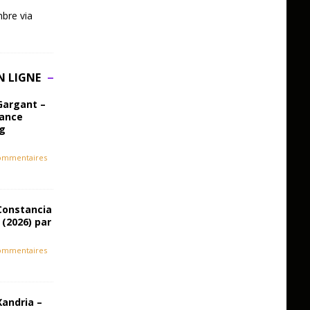
bre via
N LIGNE
Gargant –
iance
ag
ommentaires
Constancia
 (2026) par
ommentaires
Xandria –