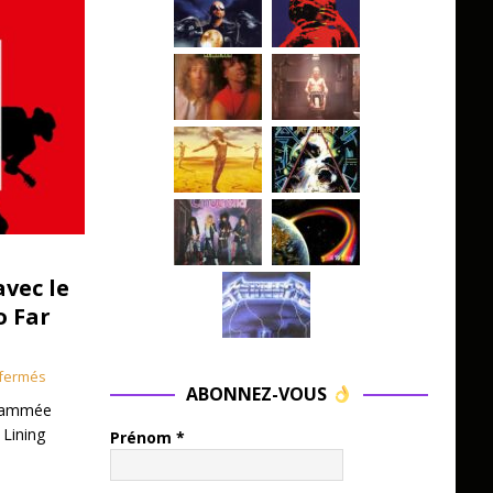
avec le
o Far
fermés
ABONNEZ-VOUS
grammée
 Lining
Prénom
*