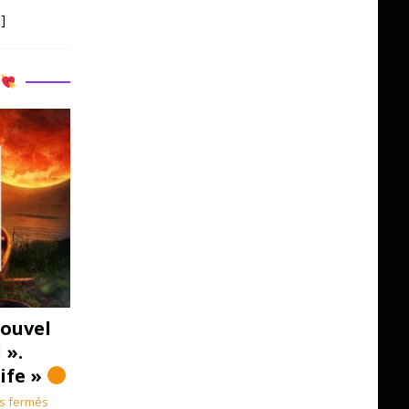
]
R
ouvel
 ».
Life »
s fermés