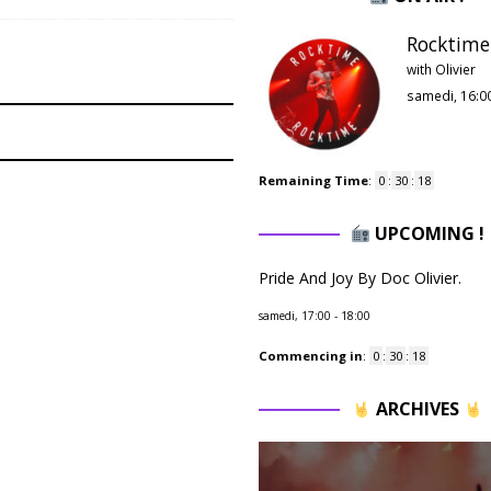
Rocktime 
with Olivier
samedi, 16:0
Remaining Time
:
0
:
30
:
17
UPCOMING !
Pride And Joy By Doc Olivier.
samedi, 17:00
-
18:00
Commencing in
:
0
:
30
:
17
ARCHIVES