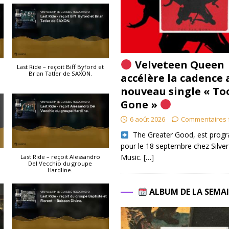
Velveteen Queen
Last Ride – reçoit Biff Byford et
Brian Tatler de SAXON.
accélère la cadence 
nouveau single « To
Gone »
6 août 2026
Commentaires 
​ The Greater Good, est pro
pour le 18 septembre chez Silver
Music.
[…]
Last Ride – reçoit Alessandro
Del Vecchio du groupe
Hardline.
ALBUM DE LA SEMA