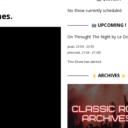
No Show currently scheduled.
mes.
UPCOMING !
On Throught The Night by Le D
jeudi, 23:04
-
23:59
[
mercredi, 21:04
-
21:59
]
This Show has started.
ARCHIVES