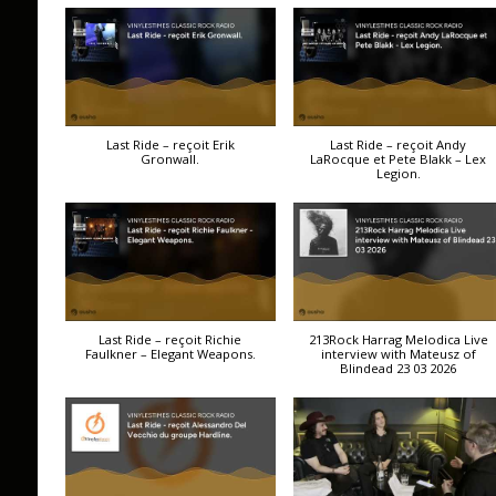
Last Ride – reçoit Erik
Last Ride – reçoit Andy
Gronwall.
LaRocque et Pete Blakk – Lex
Legion.
Last Ride – reçoit Richie
213Rock Harrag Melodica Live
Faulkner – Elegant Weapons.
interview with Mateusz of
Blindead 23 03 2026