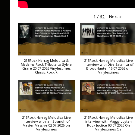
Next
»
1
/
62
213Rock Harrag Melodica &
213Rock Harrag Melodica Live
Madama Rock Tribute to Sylvie
interview with Diva Satanica of
Grare 20 07 2026 Vinylestimes
BloodHunter 16 07 2026 on
Classic Rock R
Vinylestimes
213Rock Harrag Melodica Live
213Rock Harrag Melodica Live
interview with Jan Strandh of
interview with Maggy Luyten
Master Massive 02 07 2026 on
Rock Juctice 03 07 2026 On
Vinylestimes
Vinylestimes Cla