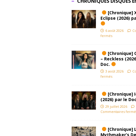
CHRONIQUES DISQUES E
[Chronique] 
Eclipse (2026) pa
6 août 2026
C
fermés
[Chronique] 
– Reckless (2026
Doc.
3 août 2026
C
fermés
[Chronique] Ic
(2026) par le Do
29 juillet 2026
Commentaires fermé
[Chronique] L
Mythmaker’s D