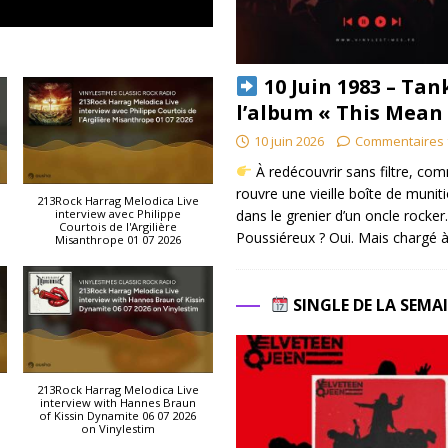
10 Juin 1983 – Tan
l’album « This Mean
10 juin 2026
Commentaires 
À redécouvrir sans filtre, co
rouvre une vieille boîte de munit
213Rock Harrag Melodica Live
dans le grenier d’un oncle rocker.
interview avec Philippe
Courtois de l'Argilière
Poussiéreux ? Oui. Mais chargé à
Misanthrope 01 07 2026
SINGLE DE LA SEMA
213Rock Harrag Melodica Live
interview with Hannes Braun
of Kissin Dynamite 06 07 2026
on Vinylestim