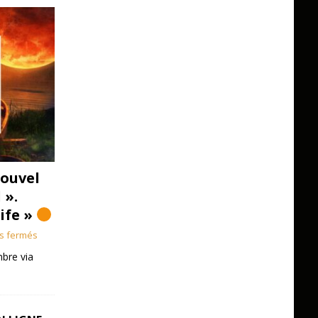
ouvel
 ».
Life »
s fermés
bre via