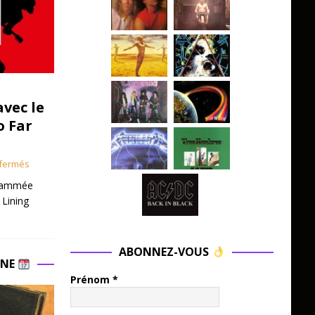
avec le
o Far
fermés
grammée
 Lining
ABONNEZ-VOUS
INE
Prénom
*