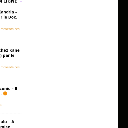
N LIGNE
Xandria –
r le Doc.
ommentaires
Chez Kane
) par le
ommentaires
onic – II
c.
s
alu – A
emise