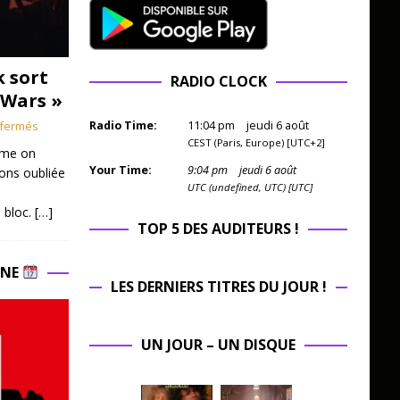
k sort
RADIO CLOCK
 Wars »
fermés
Radio Time:
11
:
04
pm
jeudi 6 août
CEST (Paris, Europe) [UTC+2]
mme on
Your Time:
9
:
04
pm
jeudi 6 août
ions oubliée
UTC (undefined, UTC) [UTC]
 bloc.
[…]
TOP 5 DES AUDITEURS !
INE
LES DERNIERS TITRES DU JOUR !
UN JOUR – UN DISQUE