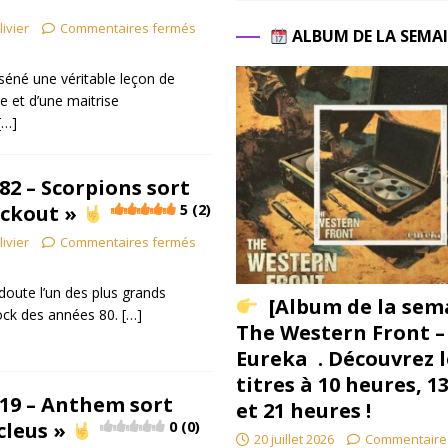
livier
Commentaires fermés
ALBUM DE LA SEMA
séné une véritable leçon de
 et d’une maitrise
[…]
82 – Scorpions sort
ackout »
5 (2)
livier
Commentaires fermés
doute l’un des plus grands
[Album de la sem
rock des années 80.
[…]
The Western Front –
Eureka . Découvrez l
titres à 10 heures, 1
19 – Anthem sort
et 21 heures !
cleus »
0 (0)
20 juillet 2026
Commentaire