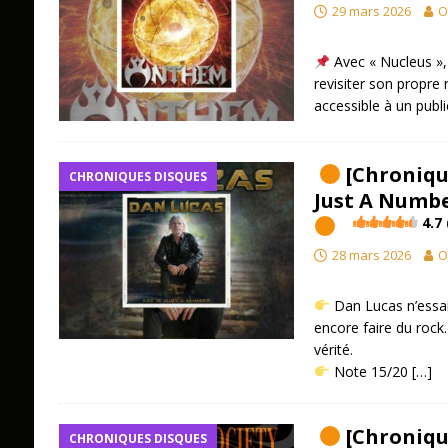
29 mars 2026
O
Avec « Nucleus », 
revisiter son propre 
accessible à un publi
[Chronique
CHRONIQUES DISQUES
Just A Number
4.7 
28 mars 2026
O
Dan Lucas n’essai
encore faire du rock.
vérité.
​ Note 15/20
[…]
[Chroniqu
CHRONIQUES DISQUES