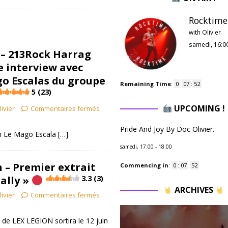
Rocktime 
with Olivier
samedi, 16:0
] – 213Rock Harrag
e interview avec
go Escalas du groupe
Remaining Time
:
0
:
07
:
50
5 (23)
UPCOMING !
livier
Commentaires fermés
Pride And Joy By Doc Olivier.
en Le Mago Escala
[…]
samedi, 17:00
-
18:00
 – Premier extrait
Commencing in
:
0
:
07
:
50
ally »
3.3 (3)
ARCHIVES
livier
Commentaires fermés
 de LEX LEGION sortira le 12 juin