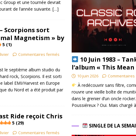
 Group et une tournée devrait
courant de l’année suivante.
[…]
– Scorpions sort
imal Magnetism » by
5 (1)
livier
Commentaires fermés
10 Juin 1983 – Tan
l’album « This Mean
t le septième album studio du
10 juin 2026
Commentaires 
rd rock, Scorpions. Il est sorti
le label EMI/Harvest en Europe
À redécouvrir sans filtre, co
ue du Nord et a été produit par
rouvre une vieille boîte de munit
dans le grenier d’un oncle rocker.
Poussiéreux ? Oui. Mais chargé à
ast Ride reçoit Chris
5 (29)
SINGLE DE LA SEMA
livier
Commentaires fermés