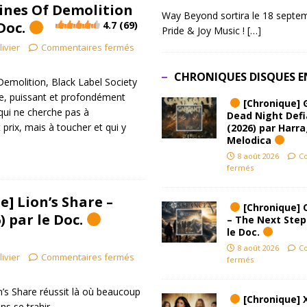
gines Of Demolition
Way Beyond sortira le 18 septem
 Doc.
4.7 (69)
Pride & Joy Music !
[…]
livier
Commentaires fermés
CHRONIQUES DISQUES E
emolition, Black Label Society
re, puissant et profondément
[Chronique] 
ui ne cherche pas à
Dead Night Def
prix, mais à toucher et qui y
(2026) par Harr
Melodica
8 août 2026
C
fermés
] Lion’s Share –
[Chronique] 
) par le Doc.
– The Next Step
le Doc.
8 août 2026
C
livier
Commentaires fermés
fermés
n’s Share réussit là où beaucoup
[Chronique] 
ans se trahir.