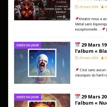
29 mars 2026
O
Kreator nous a as
Metal sans équivoque
exceptionnelle. .
29 Mars 19
VIDÉO DU JOUR
l’album « Bl
29 mars 2026
O
C’est sans aucun 
classiques du hard 
29 Mars 20
VIDÉO DU JOUR
l’album « Nu