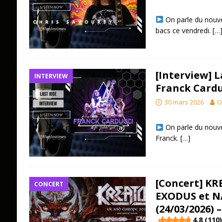
On parle du nouve
bacs ce vendredi.
[…
[Interview] L
INTERVIEW
Franck Cardu
30 mars 2026
O
On parle du nouve
Franck.
[…]
[Concert] KR
CONCERT
EXODUS et NA
(24/03/2026) 
4.8 (110)