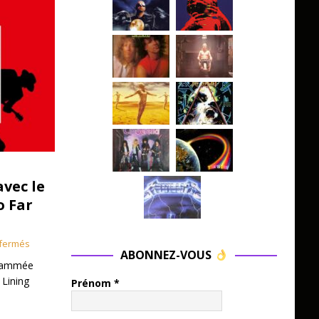
avec le
o Far
fermés
ABONNEZ-VOUS
grammée
 Lining
Prénom
*