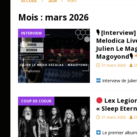
ACCUEIL
2026
mars
Mois :
mars 2026
🎙 [Interview
INTERVIEW
Melodica Liv
Julien Le Ma
Magoyond🎙
31 mars 2026
O
Interview de Juli
Lex Legion
COUP DE COEUR
« Sleep Etern
31 mars 2026
O
​ Le premier album