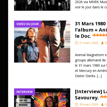
2026 via MNRK Music
voir le jour dans le 
31 Mars 1980 
VIDÉO DU JOUR
l’album « An
le Doc.
31 mars 2026
O
Animal Magnetism es
groupe allemand de ha
le 31 mars 1980 sur 
et Mercury en Amériq
Dieter Dierks.
[…]
[Interview] L
INTERVIEW
Savourey.
30 mars 2026
O