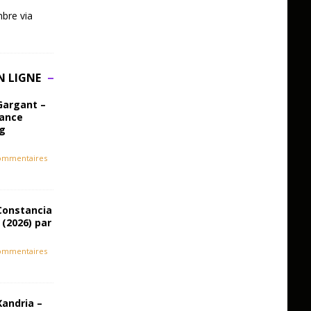
bre via
N LIGNE
Gargant –
iance
ag
ommentaires
Constancia
 (2026) par
ommentaires
Xandria –