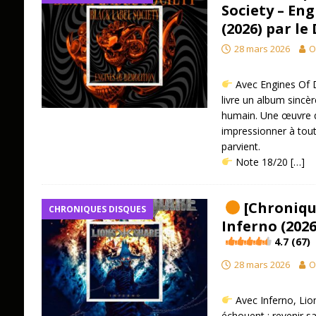
Society – En
(2026) par le
28 mars 2026
O
Avec Engines Of D
livre un album sincè
humain. Une œuvre q
impressionner à tout 
parvient.
​ Note 18/20
[…]
[Chronique
CHRONIQUES DISQUES
Inferno (2026
4.7 (67)
28 mars 2026
O
Avec Inferno, Lio
échouent : revenir s