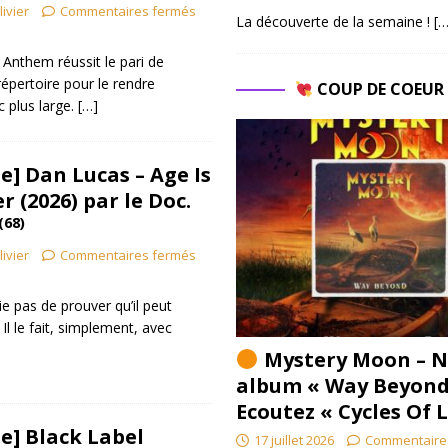
livier
Commentaires fermés
La découverte de la semaine !
[…
Anthem réussit le pari de
répertoire pour le rendre
COUP DE COEU
c plus large.
[…]
] Dan Lucas – Age Is
 (2026) par le Doc.
(68)
livier
Commentaires fermés
e pas de prouver qu’il peut
 Il le fait, simplement, avec
Mystery Moon – N
album « Way Beyond
Ecoutez « Cycles Of 
e] Black Label
17 juillet 2026
Commentaire