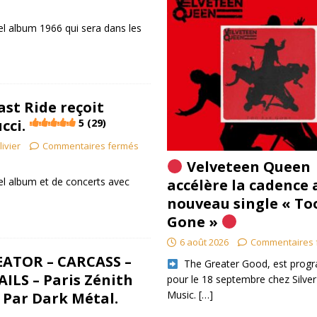
l album 1966 qui sera dans les
]
ast Ride reçoit
cci.
5 (29)
livier
Commentaires fermés
Velveteen Queen
l album et de concerts avec
accélère la cadence 
nouveau single « To
Gone »
6 août 2026
Commentaires 
EATOR – CARCASS –
​ The Greater Good, est pro
ILS – Paris Zénith
pour le 18 septembre chez Silver
Music.
[…]
– Par Dark Métal.