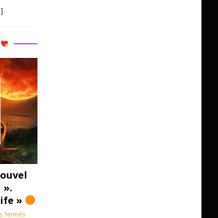
]
R
ouvel
 ».
Life »
s fermés