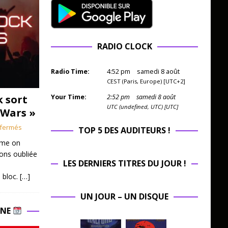
RADIO CLOCK
Radio Time:
4
:
52
pm
samedi 8 août
CEST (Paris, Europe) [UTC+2]
k sort
Your Time:
2
:
52
pm
samedi 8 août
UTC (undefined, UTC) [UTC]
 Wars »
fermés
TOP 5 DES AUDITEURS !
mme on
ions oubliée
LES DERNIERS TITRES DU JOUR !
 bloc.
[…]
UN JOUR – UN DISQUE
INE