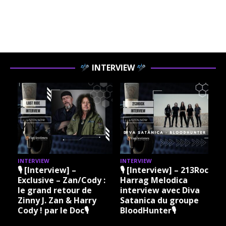
INTERVIEW
INTERVIEW
INTERVIEW
I
🎙 [Interview] –
🎙 [Interview] – 213Rock
Exclusive – Zan/Cody :
Harrag Melodica
le grand retour de
interview avec Diva
Zinny J. Zan & Harry
Satanica du groupe
Cody ! par le Doc🎙
BloodHunter🎙