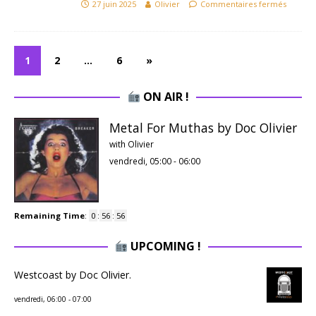
27 juin 2025
Olivier
Commentaires fermés
1
2
…
6
»
ON AIR !
Metal For Muthas by Doc Olivier
with Olivier
vendredi, 05:00
-
06:00
Remaining Time
:
0
:
56
:
56
UPCOMING !
Westcoast by Doc Olivier.
vendredi, 06:00
-
07:00