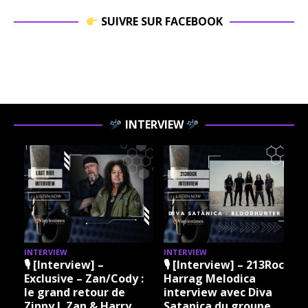
SUIVRE SUR FACEBOOK
INTERVIEW
INTERVIEW
INTERVIEW
I
🎙 [Interview] –
🎙 [Interview] – 213Rock
Exclusive – Zan/Cody :
Harrag Melodica
le grand retour de
interview avec Diva
Zinny J. Zan & Harry
Satanica du groupe