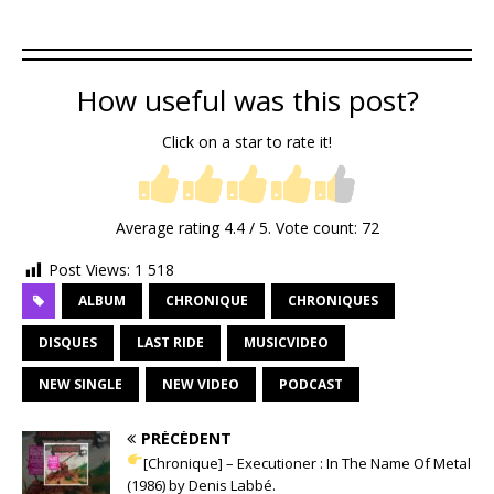
How useful was this post?
Click on a star to rate it!
Average rating
4.4
/ 5. Vote count:
72
Post Views:
1 518
ALBUM
CHRONIQUE
CHRONIQUES
DISQUES
LAST RIDE
MUSICVIDEO
NEW SINGLE
NEW VIDEO
PODCAST
PRÉCÉDENT
[Chronique] – Executioner : In The Name Of Metal
(1986) by Denis Labbé.