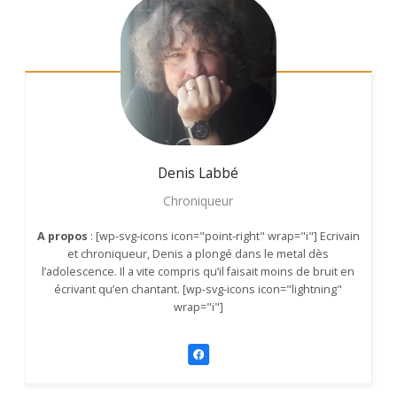
Denis
Labbé
Chroniqueur
A propos
: [wp-svg-icons icon="point-right" wrap="i"] Ecrivain
et chroniqueur, Denis a plongé dans le metal dès
l’adolescence. Il a vite compris qu’il faisait moins de bruit en
écrivant qu’en chantant. [wp-svg-icons icon="lightning"
wrap="i"]