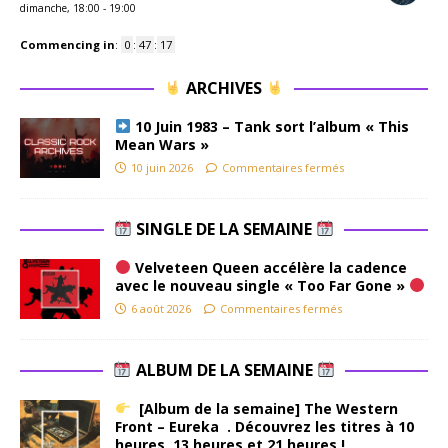
dimanche, 18:00
-
19:00
Commencing in
:
0
:
47
:
16
ARCHIVES
10 Juin 1983 – Tank sort l’album « This
Mean Wars »
10 juin 2026
Commentaires fermés
SINGLE DE LA SEMAINE
Velveteen Queen accélère la cadence
avec le nouveau single « Too Far Gone »
6 août 2026
Commentaires fermés
ALBUM DE LA SEMAINE
[Album de la semaine] The Western
Front – Eureka . Découvrez les titres à 10
heures, 13 heures et 21 heures !