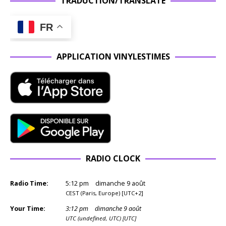
TRADUCTION/TRANSLATE
FR
APPLICATION VINYLESTIMES
RADIO CLOCK
Radio Time:
5
:
12
pm
dimanche 9 août
CEST (Paris, Europe) [UTC+2]
Your Time:
3
:
12
pm
dimanche 9 août
UTC (undefined, UTC) [UTC]