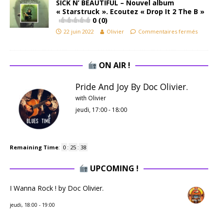
SICK N’ BEAUTIFUL – Nouvel album
« Starstruck ». Ecoutez « Drop It 2 The B »
0 (0)
22 juin 2022
Olivier
Commentaires fermés
ON AIR !
Pride And Joy By Doc Olivier.
with Olivier
jeudi, 17:00
-
18:00
Remaining Time
:
0
:
25
:
37
UPCOMING !
I Wanna Rock ! by Doc Olivier.
jeudi, 18:00
-
19:00