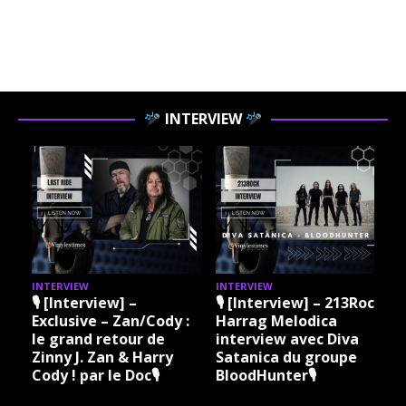
INTERVIEW
INTERVIEW
INTERVIEW
I
🎙 [Interview] –
🎙 [Interview] – 213Rock
Exclusive – Zan/Cody :
Harrag Melodica
le grand retour de
interview avec Diva
Zinny J. Zan & Harry
Satanica du groupe
Cody ! par le Doc🎙
BloodHunter🎙