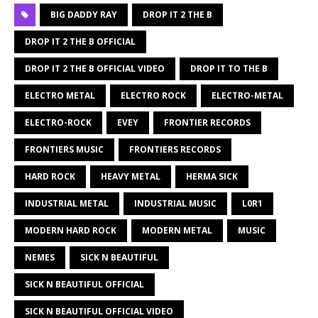
BIG DADDY RAY
DROP IT 2 THE B
DROP IT 2 THE B OFFICIAL
DROP IT 2 THE B OFFICIAL VIDEO
DROP IT TO THE B
ELECTRO METAL
ELECTRO ROCK
ELECTRO-METAL
ELECTRO-ROCK
EVEY
FRONTIER RECORDS
FRONTIERS MUSIC
FRONTIERS RECORDS
HARD ROCK
HEAVY METAL
HERMA SICK
INDUSTRIAL METAL
INDUSTRIAL MUSIC
L0R1
MODERN HARD ROCK
MODERN METAL
MUSIC
NEMES
SICK N BEAUTIFUL
SICK N BEAUTIFUL OFFICIAL
SICK N BEAUTIFUL OFFICIAL VIDEO