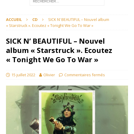
ACCUEIL
CD
SICK N’ BEAUTIFUL – Nouvel album
« Starstruck ». Ecoutez « Tonight We Go To War »
SICK N’ BEAUTIFUL – Nouvel
album « Starstruck ». Ecoutez
« Tonight We Go To War »
15 juillet 2022
Olivier
Commentaires fermés