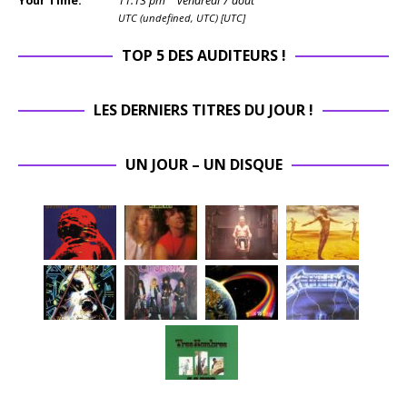
Your Time:
11
:
13
pm
vendredi 7 août
UTC (undefined, UTC) [UTC]
TOP 5 DES AUDITEURS !
LES DERNIERS TITRES DU JOUR !
UN JOUR – UN DISQUE