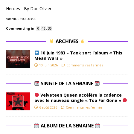
Heroes - By Doc Olivier
samedi, 02:00
-
03:00
Commencing in
:
0
:
46
:
34
ARCHIVES
10 Juin 1983 – Tank sort l’album « This
Mean Wars »
10 juin 2026
Commentaires fermés
SINGLE DE LA SEMAINE
Velveteen Queen accélère la cadence
avec le nouveau single « Too Far Gone »
6 août 2026
Commentaires fermés
ALBUM DE LA SEMAINE