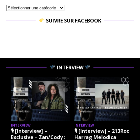
SUIVRE SUR FACEBOOK
INTERVIEW
INTERVIEW
INTERVIEW
I
🎙 [Interview] –
🎙 [Interview] – 213Rock
Exclusive – Zan/Cody :
Harrag Melodica