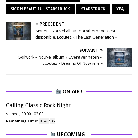
SICK N BEAUTIFUL STARSTRUCK
STARSTRUCK
YEAJ
PRÉCÉDENT
Sinner – Nouvel album « Brotherhood » est
disponible. Ecoutez « The Last Generation »
SUIVANT
Soilwork – Nouvel album « Övergivenheten ».
Ecoutez « Dreams Of Nowhere »
ON AIR !
Calling Classic Rock Night
samedi, 00:00
-
02:00
Remaining Time
:
0
:
46
:
34
UPCOMING !