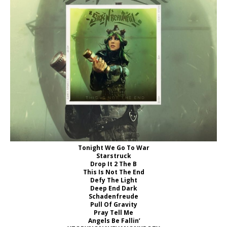
Tonight We Go To War
Starstruck
Drop It 2 The B
This Is Not The End
Defy The Light
Deep End Dark
Schadenfreude
Pull Of Gravity
Pray Tell Me
Angels Be Fallin’