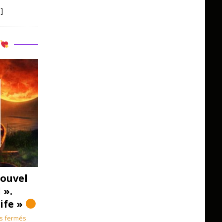
]
R
ouvel
 ».
Life »
s fermés