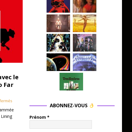
avec le
o Far
fermés
ABONNEZ-VOUS
grammée
 Lining
Prénom
*