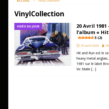
ACCUEIL
VinylCollection
VinylCollection
20 Avril 1981
VIDÉO DU JOUR
l’album « Hi
5 (2)
20 avril 2026
Ol
Hit and Run est le 
heavy metal anglais, G
1981 sur le label Br
Vic Maile
[…]