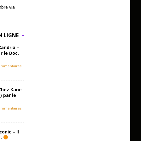
bre via
N LIGNE
Xandria –
r le Doc.
ommentaires
Chez Kane
) par le
ommentaires
onic – II
c.