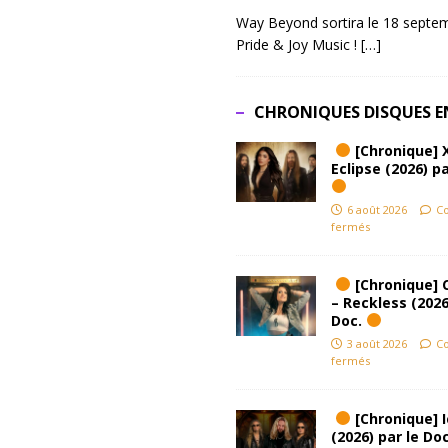
Way Beyond sortira le 18 septem
Pride & Joy Music !
[…]
CHRONIQUES DISQUES E
[Chronique] 
Eclipse (2026) pa
6 août 2026
C
fermés
[Chronique] 
– Reckless (2026
Doc.
3 août 2026
C
fermés
[Chronique] Ic
(2026) par le Do