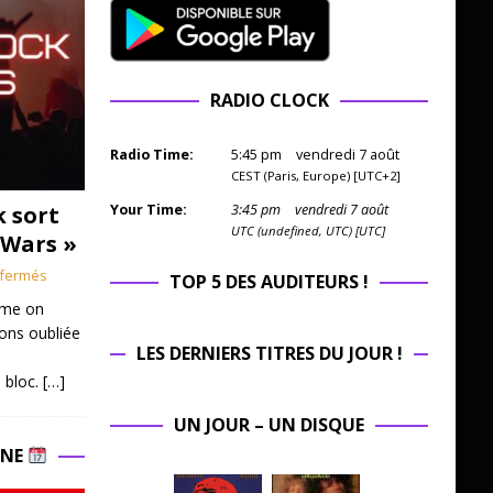
RADIO CLOCK
Radio Time:
5
:
45
pm
vendredi 7 août
CEST (Paris, Europe) [UTC+2]
k sort
Your Time:
3
:
45
pm
vendredi 7 août
UTC (undefined, UTC) [UTC]
 Wars »
fermés
TOP 5 DES AUDITEURS !
mme on
ions oubliée
LES DERNIERS TITRES DU JOUR !
 bloc.
[…]
UN JOUR – UN DISQUE
INE