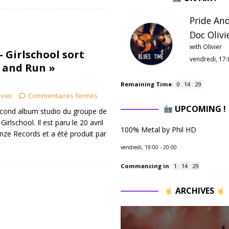
Pride And
Doc Olivie
with Olivier
 – Girlschool sort
vendredi, 17:
t and Run »
Remaining Time
:
0
:
14
:
28
ivier
Commentaires fermés
UPCOMING !
second album studio du groupe de
irlschool. Il est paru le 20 avril
100% Metal by Phil HD
onze Records et a été produit par
vendredi, 19:00
-
20:00
Commencing in
:
1
:
14
:
28
ARCHIVES