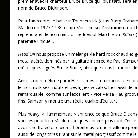
premier avec le chanteur Bruce Bruce qui, plus tard, sera e
nom de Bruce Dickinson.
Pour l’anecdote, le batteur Thunderstick (alias Barry Graham 
Maiden en 1977-1978, ce qui s’entend sur l’instrumental « T
reprendra en le nommant « The Ides of March » sur
Killers
(
paternité unique…
Head On
nous propose un mélange de hard rock chaud et g
metal acéré, dominés par la guitare inspirée de Paul Samson
mélodiques signés Bruce Bruce, ainsi que nous le montre le
Ainsi, l’album débute par « Hard Times », un morceau enjoué,
le hard rock ses motifs et ses lignes vocales. Le travail de l
remarquable, comme sur l’excellent « Vice Versa » au groove
fins. Samson y montre une réelle qualité d’écriture.
Plus heavy, « Hammerhead » annonce ce que Bruce Dicki
vocales pour Iron Maiden quelques années plus tard. On se 
avoir une trajectoire bien différente avec une meilleure prom
aussi de longs titres tirant sur le metal progressif comme le