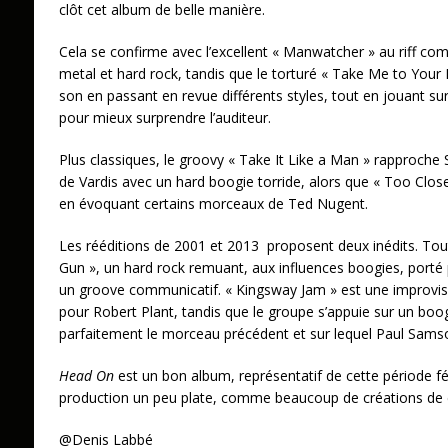
clôt cet album de belle manière.
Cela se confirme avec l’excellent « Manwatcher » au riff co
metal et hard rock, tandis que le torturé « Take Me to Your 
son en passant en revue différents styles, tout en jouant s
pour mieux surprendre l’auditeur.
Plus classiques, le groovy « Take It Like a Man » rapproch
de Vardis avec un hard boogie torride, alors que « Too Clos
en évoquant certains morceaux de Ted Nugent.
Les rééditions de 2001 et 2013 proposent deux inédits. Tou
Gun », un hard rock remuant, aux influences boogies, porté pa
un groove communicatif. « Kingsway Jam » est une improvisa
pour Robert Plant, tandis que le groupe s’appuie sur un boog
parfaitement le morceau précédent et sur lequel Paul Samson
Head On
est un bon album, représentatif de cette période f
production un peu plate, comme beaucoup de créations de 
@Denis Labbé