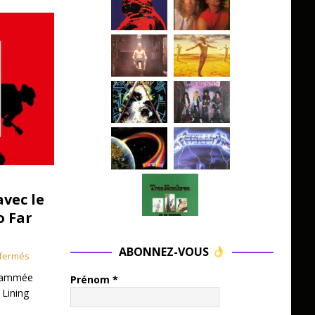
avec le
o Far
ABONNEZ-VOUS
fermés
grammée
Prénom
*
 Lining