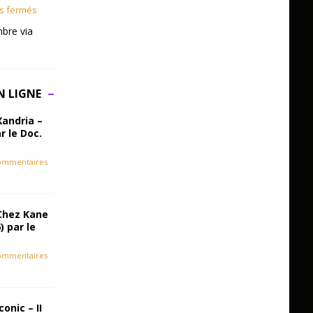
s fermés
bre via
N LIGNE
Xandria –
r le Doc.
ommentaires
Chez Kane
) par le
ommentaires
onic – II