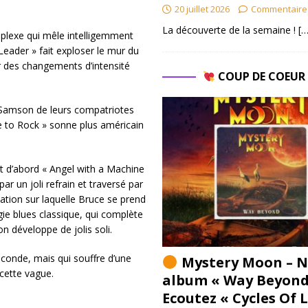
20 juillet 2026
Commentaire
La découverte de la semaine !
[…
mplexe qui mêle intelligemment
Leader » fait exploser le mur du
ur des changements d’intensité
COUP DE COEU
e Samson de leurs compatriotes
e to Rock » sonne plus américain
t d’abord « Angel with a Machine
r un joli refrain et traversé par
tion sur laquelle Bruce se prend
ie blues classique, qui complète
 développe de jolis soli.
éconde, mais qui souffre d’une
Mystery Moon – N
cette vague.
album « Way Beyond
Ecoutez « Cycles Of 