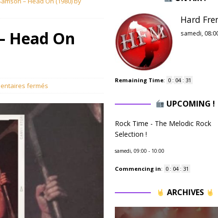
Samson – Head On (1980) by
Hard Fre
 – Head On
samedi, 08:0
Remaining Time
:
0
:
04
:
30
ntaires fermés
UPCOMING !
Rock Time - The Melodic Rock
Selection !
samedi, 09:00
-
10:00
Commencing in
:
0
:
04
:
30
ARCHIVES