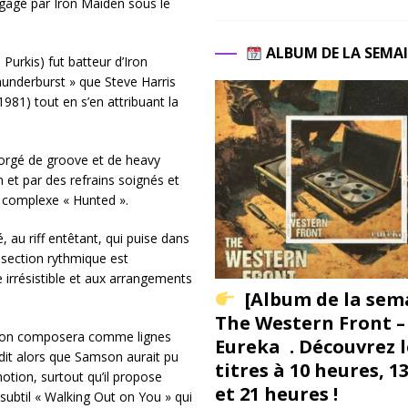
ngagé par Iron Maiden sous le
ALBUM DE LA SEMA
Purkis) fut batteur d’Iron
hunderburst » que Steve Harris
1981) tout en s’en attribuant la
orgé de groove et de heavy
 et par des refrains soignés et
 complexe « Hunted ».
 au riff entêtant, qui puise dans
a section rythmique est
 irrésistible et aux arrangements
[Album de la sem
The Western Front –
nson composera comme lignes
Eureka . Découvrez l
dit alors que Samson aurait pu
titres à 10 heures, 1
otion, surtout qu’il propose
et 21 heures !
 subtil « Walking Out on You » qui