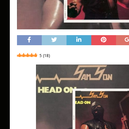
5
(
18
)