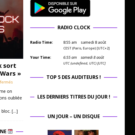
RADIO CLOCK
Radio Time:
8
:
55
am
samedi 8 août
CEST (Paris, Europe) [UTC+2]
Your Time:
6
:
55
am
samedi 8 août
UTC (undefined, UTC) [UTC]
k sort
 Wars »
TOP 5 DES AUDITEURS !
fermés
mme on
LES DERNIERS TITRES DU JOUR !
ions oubliée
 bloc.
[…]
UN JOUR – UN DISQUE
INE