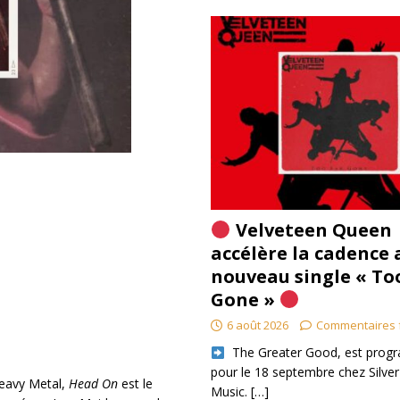
Velveteen Queen
accélère la cadence 
nouveau single « To
Gone »
6 août 2026
Commentaires 
​ The Greater Good, est pro
pour le 18 septembre chez Silver
eavy Metal,
Head On
est le
Music.
[…]