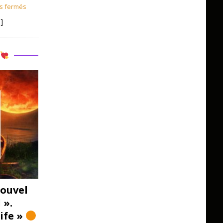
s fermés
]
R
ouvel
 ».
Life »