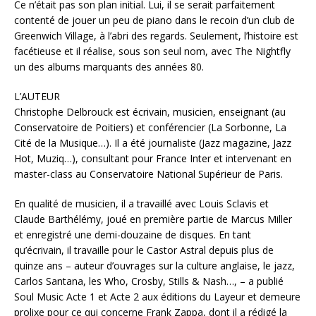
Ce n’était pas son plan initial. Lui, il se serait parfaitement
contenté de jouer un peu de piano dans le recoin d’un club de
Greenwich Village, à l’abri des regards. Seulement, l’histoire est
facétieuse et il réalise, sous son seul nom, avec The Nightfly
un des albums marquants des années 80.
L’AUTEUR
Christophe Delbrouck est écrivain, musicien, enseignant (au
Conservatoire de Poitiers) et conférencier (La Sorbonne, La
Cité de la Musique…). Il a été journaliste (Jazz magazine, Jazz
Hot, Muziq…), consultant pour France Inter et intervenant en
master-class au Conservatoire National Supérieur de Paris.
En qualité de musicien, il a travaillé avec Louis Sclavis et
Claude Barthélémy, joué en première partie de Marcus Miller
et enregistré une demi-douzaine de disques. En tant
qu’écrivain, il travaille pour le Castor Astral depuis plus de
quinze ans – auteur d’ouvrages sur la culture anglaise, le jazz,
Carlos Santana, les Who, Crosby, Stills & Nash…, – a publié
Soul Music Acte 1 et Acte 2 aux éditions du Layeur et demeure
prolixe pour ce qui concerne Frank Zappa, dont il a rédigé la