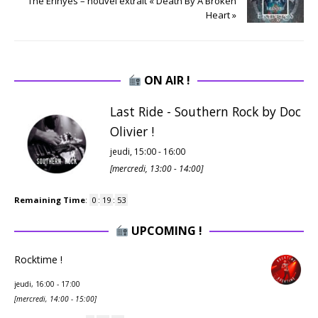
The Erinyes – nouvel extrait « Death By A Broken
Heart »
ON AIR !
Last Ride - Southern Rock by Doc
Olivier !
jeudi, 15:00
-
16:00
[
mercredi, 13:00
-
14:00
]
Remaining Time
:
0
:
19
:
53
UPCOMING !
Rocktime !
jeudi, 16:00
-
17:00
[
mercredi, 14:00
-
15:00
]