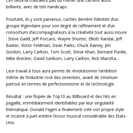
Ces deux-là n’auraient pas dû mener une carrière aussi
brillante, avec de tels handicaps.
Pourtant, ils y sont parvenus, cachés derrière l’identité d’un
groupe légendaire pour son degré de raffinement et d’un
consortium d’accompagnateurs à la créativité tout aussi inouïe
: Steve Gadd, Jeff Porcaro, Wayne Shorter, Elliott Randal, Jeff
Baxter, Victor Feldman, Dean Parks, Chuck Rainey, Jim
Gordon, Larry Carlton, Tom Scott, Steve Khan, Bernard Purdie,
Mike Brecker, David Sanborn, Larry Carlton, Rick Marotta…
Leur travail à tous aura permis de révolutionner l’ambition
même de l’industrie rock des seventies, avant de s’insinuer
partout en termes de perfectionnisme et de technologie.
Résultat : une flopée de Top10 au Billboard et des hits en
pagaille, immédiatement identifiables par leur singularité
thématique. Donald Fagen a finalement créé son propre style
et incarné à part entière l’essor musical considérable des Etats-
Unis.