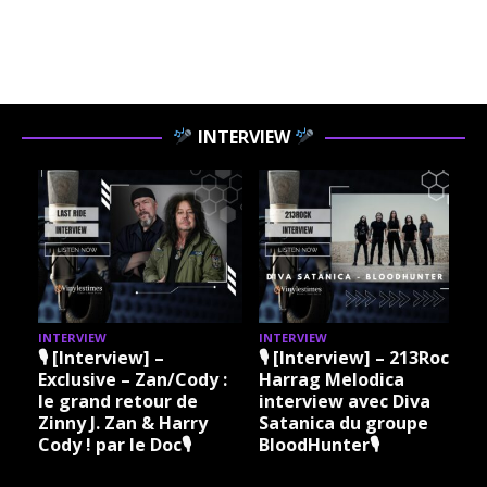
INTERVIEW
INTERVIEW
INTERVIEW
I
🎙 [Interview] –
🎙 [Interview] – 213Rock
Exclusive – Zan/Cody :
Harrag Melodica
le grand retour de
interview avec Diva
Zinny J. Zan & Harry
Satanica du groupe
Cody ! par le Doc🎙
BloodHunter🎙