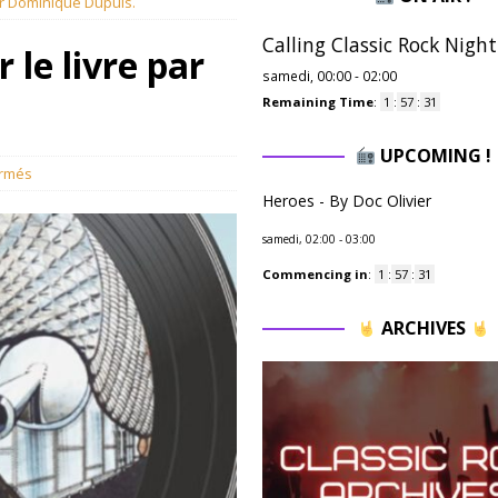
ar Dominique Dupuis.
Calling Classic Rock Night
le livre par
samedi, 00:00
-
02:00
Remaining Time
:
1
:
57
:
29
UPCOMING !
rmés
Heroes - By Doc Olivier
samedi, 02:00
-
03:00
Commencing in
:
1
:
57
:
29
ARCHIVES