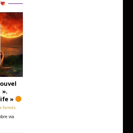
R
ouvel
 ».
Life »
s fermés
bre via