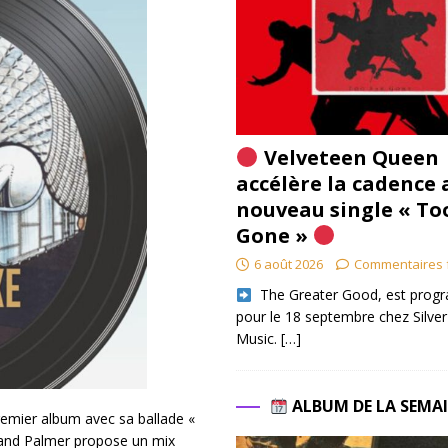
Velveteen Queen
accélère la cadence 
nouveau single « To
Gone »
6 août 2026
Commentaires 
​ The Greater Good, est pro
pour le 18 septembre chez Silver
Music.
[…]
ALBUM DE LA SEMA
remier album avec sa ballade «
 and Palmer propose un mix