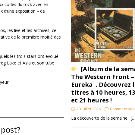
aux codes du rock avec en
x d’une exposition » de
s, les live et les archives, ce
tative de la première moitié des
uels les trois stars ont évolué
g Lake et Asia et son tube
[Album de la sem
The Western Front –
yeur.
Eureka . Découvrez l
titres à 10 heures, 1
et 21 heures !
20 juillet 2026
Commentaire
La découverte de la semaine !
[…
 post?