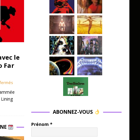
avec le
o Far
fermés
grammée
 Lining
ABONNEZ-VOUS
Prénom
*
INE