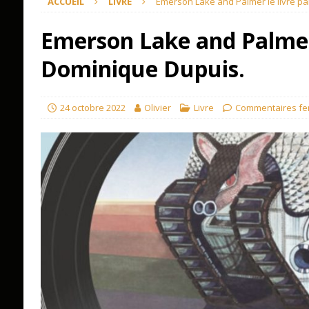
ACCUEIL
LIVRE
Emerson Lake and Palmer le livre p
Emerson Lake and Palmer 
Dominique Dupuis.
24 octobre 2022
Olivier
Livre
Commentaires fe