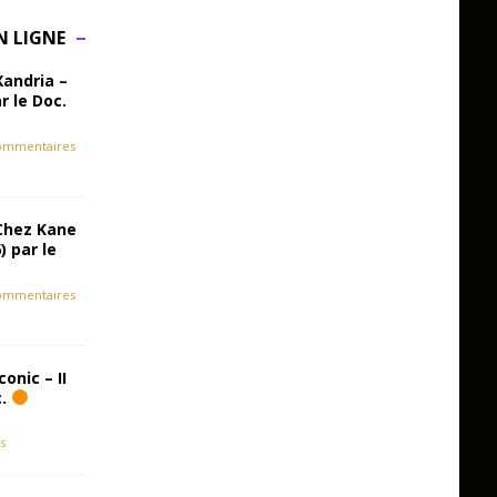
N LIGNE
Xandria –
r le Doc.
ommentaires
Chez Kane
) par le
ommentaires
onic – II
c.
s