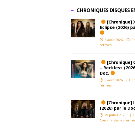
CHRONIQUES DISQUES E
[Chronique] 
Eclipse (2026) pa
6 août 2026
C
fermés
[Chronique] 
– Reckless (2026
Doc.
3 août 2026
C
fermés
[Chronique] Ic
(2026) par le Do
29 juillet 2026
Commentaires fermé