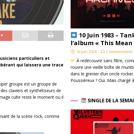
10 Juin 1983 – Tan
l’album « This Mean
10 juin 2026
Commentaires 
siciens particuliers et
À redécouvrir sans filtre, co
bérant qui laissera une trace
rouvre une vieille boîte de munit
dans le grenier d’un oncle rocker.
Poussiéreux ? Oui. Mais chargé à
uper groupe est un groupe de
des claviers et synthétiseurs de
mage culte reste le moment ou il
SINGLE DE LA SEMA
 devant de la scène rock, comme