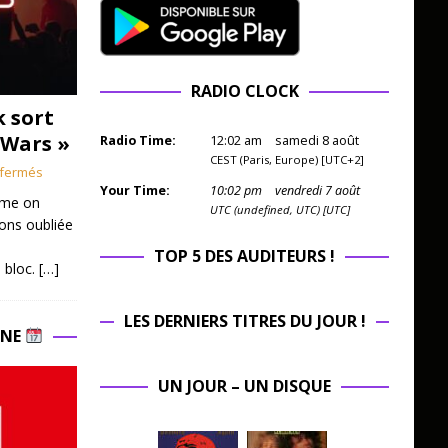
RADIO CLOCK
k sort
 Wars »
Radio Time:
12
:
02
am
samedi 8 août
CEST (Paris, Europe) [UTC+2]
fermés
Your Time:
10
:
02
pm
vendredi 7 août
mme on
UTC (undefined, UTC) [UTC]
ions oubliée
TOP 5 DES AUDITEURS !
 bloc.
[…]
LES DERNIERS TITRES DU JOUR !
INE
UN JOUR – UN DISQUE