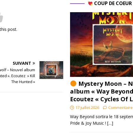
COUP DE COEU
this post.
SUIVANT
wolf – Nouvel album
nted ». Ecoutez » Kill
The Hunted »
Mystery Moon – N
album « Way Beyond
Ecoutez « Cycles Of 
17 juillet 2026
Commentaire
Way Beyond sortira le 18 septem
Pride & Joy Music !
[…]