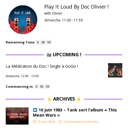
Play It Loud By Doc Olivier !
with Olivier
dimanche, 11:00
-
11:59
Remaining Time
:
0
:
38
:
58
UPCOMING !
La Médication du Doc ! Single à GoGo !
dimanche, 12:00
-
13:00
Commencing in
:
0
:
39
:
58
ARCHIVES
10 Juin 1983 – Tank sort l’album « This
Mean Wars »
10 juin 2026
Commentaires fermés