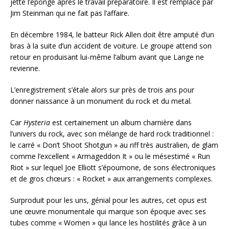
jette l’éponge après le travail préparatoire. Il est remplacé par
Jim Steinman qui ne fait pas l’affaire.
En décembre 1984, le batteur Rick Allen doit être amputé d’un
bras à la suite d’un accident de voiture. Le groupe attend son
retour en produisant lui-même l’album avant que Lange ne
revienne.
L’enregistrement s’étale alors sur près de trois ans pour
donner naissance à un monument du rock et du metal.
Car
Hysteria
est certainement un album charnière dans
l’univers du rock, avec son mélange de hard rock traditionnel :
le carré « Don’t Shoot Shotgun » au riff très australien, de glam
comme l’excellent « Armageddon It » ou le mésestimé « Run
Riot » sur lequel Joe Elliott s’époumone, de sons électroniques
et de gros chœurs : « Rocket » aux arrangements complexes.
Surproduit pour les uns, génial pour les autres, cet opus est
une œuvre monumentale qui marque son époque avec ses
tubes comme « Women » qui lance les hostilités grâce à un