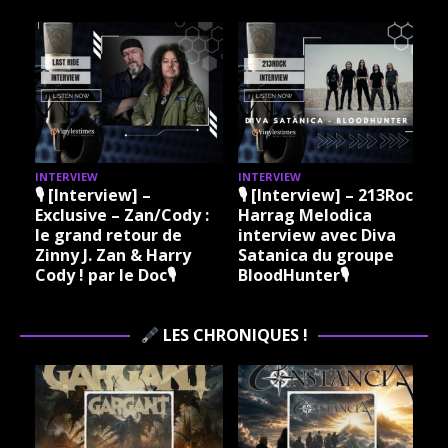
INTERVIEW
INTERVIEW
I
🎙 [Interview] –
🎙 [Interview] – 213Rock
Exclusive – Zan/Cody :
Harrag Melodica
le grand retour de
interview avec Diva
Zinny J. Zan & Harry
Satanica du groupe
Cody ! par le Doc🎙
BloodHunter🎙
LES CHRONIQUES !