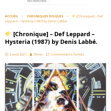
ACCUEIL
CHRONIQUES DISQUES
[Chronique] – Def
Leppard – Hysteria (1987) by Denis Labbé.
[Chronique] – Def Leppard –
Hysteria (1987) by Denis Labbé.
3 août 2021
Olivier
Commentaires fermés