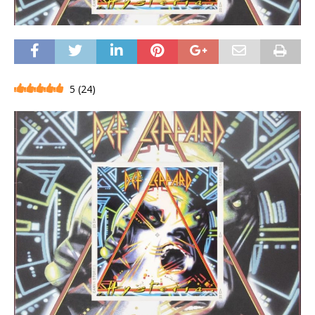
5
(
24
)