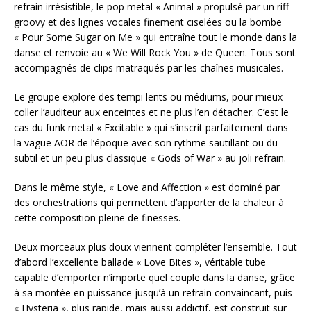
refrain irrésistible, le pop metal « Animal » propulsé par un riff
groovy et des lignes vocales finement ciselées ou la bombe
« Pour Some Sugar on Me » qui entraîne tout le monde dans la
danse et renvoie au « We Will Rock You » de Queen. Tous sont
accompagnés de clips matraqués par les chaînes musicales.
Le groupe explore des tempi lents ou médiums, pour mieux
coller l’auditeur aux enceintes et ne plus l’en détacher. C’est le
cas du funk metal « Excitable » qui s’inscrit parfaitement dans
la vague AOR de l’époque avec son rythme sautillant ou du
subtil et un peu plus classique « Gods of War » au joli refrain.
Dans le même style, « Love and Affection » est dominé par
des orchestrations qui permettent d’apporter de la chaleur à
cette composition pleine de finesses.
Deux morceaux plus doux viennent compléter l’ensemble. Tout
d’abord l’excellente ballade « Love Bites », véritable tube
capable d’emporter n’importe quel couple dans la danse, grâce
à sa montée en puissance jusqu’à un refrain convaincant, puis
« Hysteria », plus rapide, mais aussi addictif, est construit sur