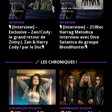
INTERVIEW
INTERVIEW
I
🎙 [Interview] –
🎙 [Interview] – 213Rock
Exclusive – Zan/Cody :
Harrag Melodica
le grand retour de
interview avec Diva
Zinny J. Zan & Harry
Satanica du groupe
Cody ! par le Doc🎙
BloodHunter🎙
LES CHRONIQUES !
CHRONIQUES DISQUES
CHRONIQUES DISQUES