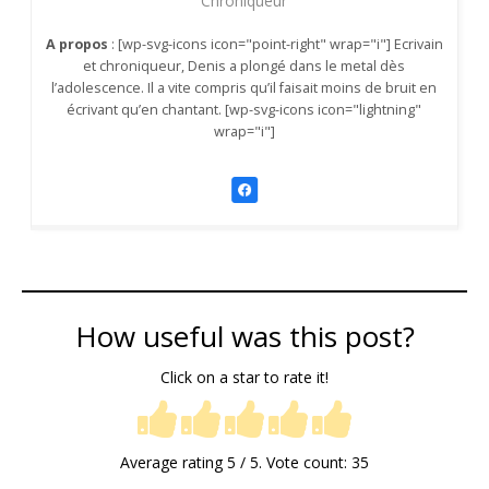
Chroniqueur
A propos
: [wp-svg-icons icon="point-right" wrap="i"] Ecrivain
et chroniqueur, Denis a plongé dans le metal dès
l’adolescence. Il a vite compris qu’il faisait moins de bruit en
écrivant qu’en chantant. [wp-svg-icons icon="lightning"
wrap="i"]
How useful was this post?
Click on a star to rate it!
Average rating
5
/ 5. Vote count:
35