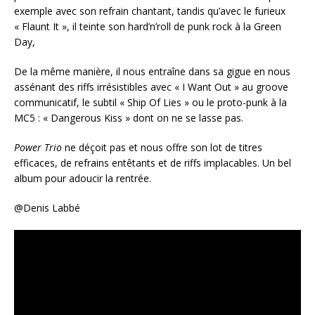
exemple avec son refrain chantant, tandis qu’avec le furieux
« Flaunt It », il teinte son hard’n’roll de punk rock à la Green
Day,
De la même manière, il nous entraîne dans sa gigue en nous
assénant des riffs irrésistibles avec « I Want Out » au groove
communicatif, le subtil « Ship Of Lies » ou le proto-punk à la
MC5 : « Dangerous Kiss » dont on ne se lasse pas.
Power Trio
ne déçoit pas et nous offre son lot de titres
efficaces, de refrains entêtants et de riffs implacables. Un bel
album pour adoucir la rentrée.
@Denis Labbé