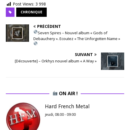
Post Views:
3 998
CHRONIQUE
PRÉCÉDENT
Seven Spires – Nouvel album « Gods of
Debauchery ». Ecoutez « The Unforgotten Name »
SUIVANT
[Découverte] – Orkhys nouvel album « A Way »
ON AIR !
Hard French Metal
jeudi, 08:00
-
09:00