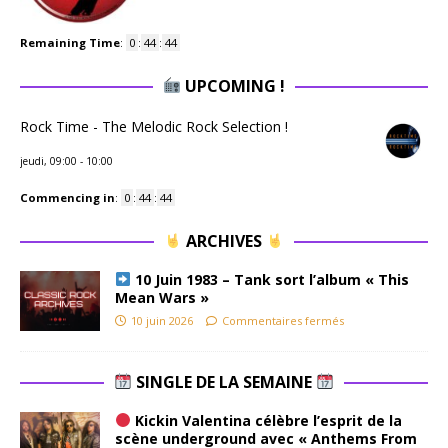
Remaining Time
:
0
:
44
:
43
UPCOMING !
Rock Time - The Melodic Rock Selection !
jeudi, 09:00
-
10:00
Commencing in
:
0
:
44
:
43
ARCHIVES
10 Juin 1983 – Tank sort l’album « This
Mean Wars »
10 juin 2026
Commentaires fermés
SINGLE DE LA SEMAINE
Kickin Valentina célèbre l’esprit de la
scène underground avec « Anthems From