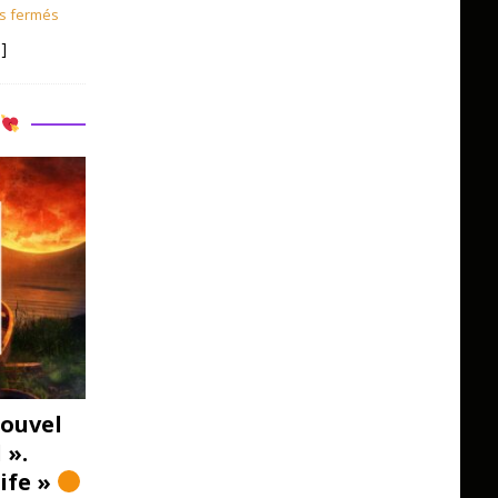
s fermés
]
R
ouvel
 ».
Life »