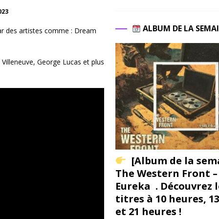
023
ALBUM DE LA SEMA
ar des artistes comme : Dream
Villeneuve, George Lucas et plus
[Album de la sem
The Western Front –
Eureka . Découvrez l
titres à 10 heures, 1
et 21 heures !