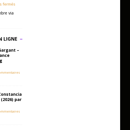
s fermés
bre via
N LIGNE
Gargant –
iance
ag
ommentaires
Constancia
 (2026) par
ommentaires