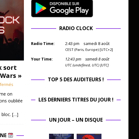
RADIO CLOCK
Radio Time:
2
:
43
pm
samedi 8 août
CEST (Paris, Europe) [UTC+2]
Your Time:
12
:
43
pm
samedi 8 août
UTC (undefined, UTC) [UTC]
k sort
 Wars »
TOP 5 DES AUDITEURS !
fermés
mme on
LES DERNIERS TITRES DU JOUR !
ions oubliée
 bloc.
[…]
UN JOUR – UN DISQUE
INE