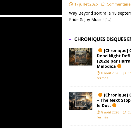
17 juillet 2026
Commentaire
Way Beyond sortira le 18 septem
Pride & Joy Music !
[…]
CHRONIQUES DISQUES E
[Chronique] 
Dead Night Def
(2026) par Harr
Melodica
8 août 2026
C
fermés
[Chronique] 
– The Next Stop
le Doc.
8 août 2026
C
fermés