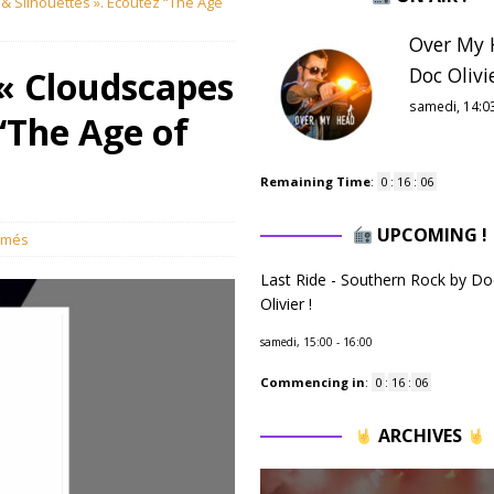
& Silhouettes ». Ecoutez “The Age
Over My 
Doc Olivie
« Cloudscapes
samedi, 14:0
“The Age of
Remaining Time
:
0
:
16
:
05
UPCOMING !
rmés
Last Ride - Southern Rock by Do
Olivier !
samedi, 15:00
-
16:00
Commencing in
:
0
:
16
:
05
ARCHIVES