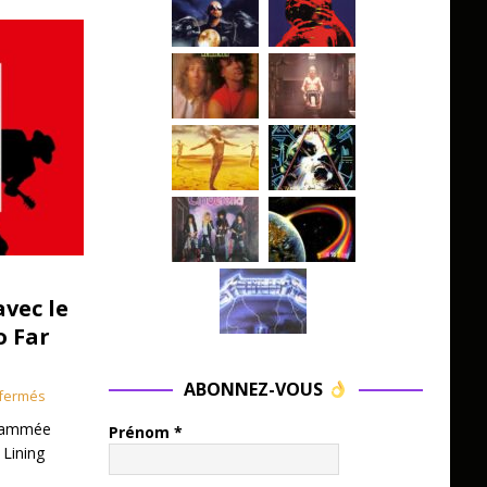
avec le
o Far
ABONNEZ-VOUS
fermés
grammée
Prénom
*
 Lining