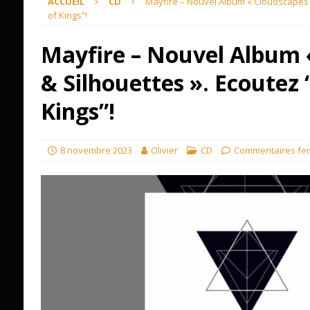
ACCUEIL
CD
Mayfire – Nouvel Album « Cloudscapes 
of Kings”!
Mayfire – Nouvel Album 
& Silhouettes ». Ecoutez 
Kings”!
8 novembre 2023
Olivier
CD
Commentaires fe