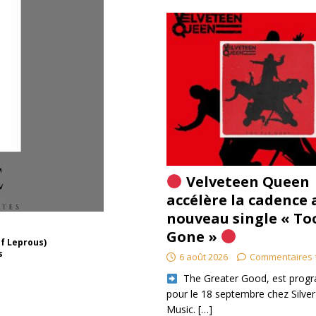
Velveteen Queen
accélère la cadence 
nouveau single « To
Gone »
of Leprous)
s
6 août 2026
Commentaires 
​ The Greater Good, est pro
pour le 18 septembre chez Silver
Music.
[…]