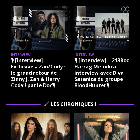
INTERVIEW
INTERVIEW
I
🎙 [Interview] –
🎙 [Interview] – 213Rock
Exclusive – Zan/Cody :
Harrag Melodica
le grand retour de
interview avec Diva
Zinny J. Zan & Harry
Satanica du groupe
Cody ! par le Doc🎙
BloodHunter🎙
LES CHRONIQUES !