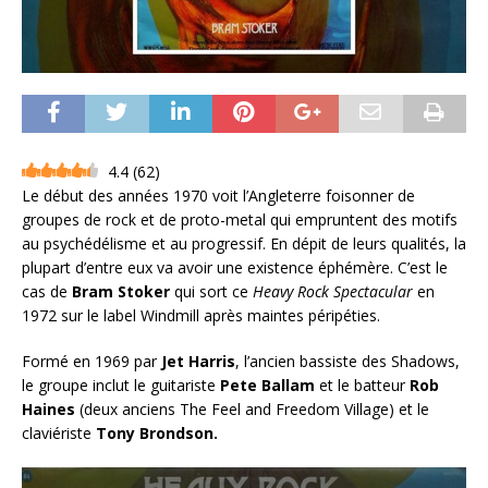
4.4
(
62
)
Le début des années 1970 voit l’Angleterre foisonner de
groupes de rock et de proto-metal qui empruntent des motifs
au psychédélisme et au progressif. En dépit de leurs qualités, la
plupart d’entre eux va avoir une existence éphémère. C’est le
cas de
Bram Stoker
qui sort ce
Heavy Rock Spectacular
en
1972 sur le label Windmill après maintes péripéties.
Formé en 1969 par
Jet Harris
, l’ancien bassiste des Shadows,
le groupe inclut le guitariste
Pete Ballam
et le batteur
Rob
Haines
(deux anciens The Feel and Freedom Village) et le
claviériste
Tony Brondson.