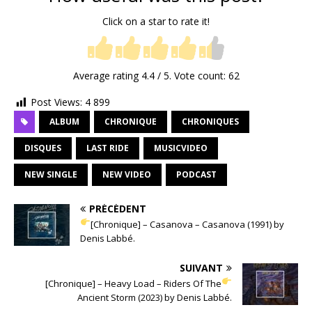
Click on a star to rate it!
Average rating
4.4
/ 5. Vote count:
62
Post Views:
4 899
ALBUM
CHRONIQUE
CHRONIQUES
DISQUES
LAST RIDE
MUSICVIDEO
NEW SINGLE
NEW VIDEO
PODCAST
PRÉCÉDENT
[Chronique] – Casanova – Casanova (1991) by
Denis Labbé.
SUIVANT
[Chronique] – Heavy Load – Riders Of The
Ancient Storm (2023) by Denis Labbé.