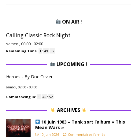
ON AIR !
Calling Classic Rock Night
samedi, 00:00
-
02:00
Remaining Time
:
1
:
49
:
51
UPCOMING !
Heroes - By Doc Olivier
samedi, 02:00
-
03:00
Commencing in
:
1
:
49
:
51
ARCHIVES
10 Juin 1983 – Tank sort l’album « This
Mean Wars »
10 juin 2026
Commentaires fermés