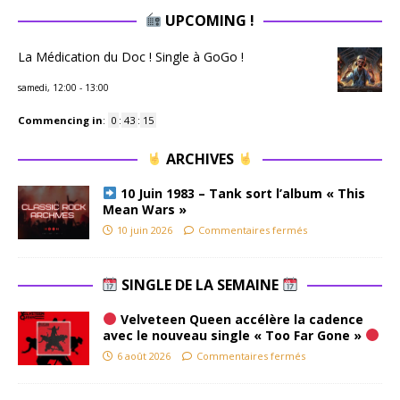
UPCOMING !
La Médication du Doc ! Single à GoGo !
samedi, 12:00
-
13:00
Commencing in
:
0
:
43
:
14
ARCHIVES
10 Juin 1983 – Tank sort l’album « This
Mean Wars »
10 juin 2026
Commentaires fermés
SINGLE DE LA SEMAINE
Velveteen Queen accélère la cadence
avec le nouveau single « Too Far Gone »
6 août 2026
Commentaires fermés