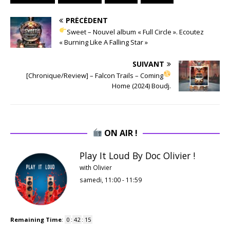
PRÉCÉDENT
Sweet – Nouvel album « Full Circle ». Ecoutez
« Burning Like A Falling Star »
SUIVANT
[Chronique/Review] – Falcon Trails – Coming
Home (2024) Boudj.
ON AIR !
Play It Loud By Doc Olivier !
with Olivier
samedi, 11:00
-
11:59
Remaining Time
:
0
:
42
:
14