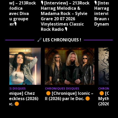
ock
🎙 [Interview] – 213Rock
🎙 [Interview] – 213Rock
Harrag Melodica &
Harrag Melodica Live
Madama Rock – Sylvie
interview avec Hannes
Grare 20 07 2026
Braun du groupe Kissin
Vinylestimes Classic
Dynamite 🎙
J
Rock Radio 🎙
LES CHRONIQUES !
CHRONIQUES DISQUES
CHRONIQUES DISQUES
[Chronique] Iconic –
[Chronique] Lalu – A
6)
II (2026) par le Doc.
Mythmaker’s Demise
(2026) par le Doc.