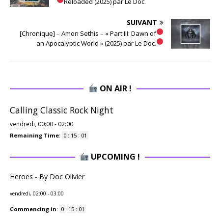
Reloaded (2025) par Le Doc.
SUIVANT
[Chronique] – Amon Sethis – « Part III: Dawn of
an Apocalyptic World » (2025) par Le Doc.
ON AIR !
Calling Classic Rock Night
vendredi, 00:00
-
02:00
Remaining Time
:
0
:
15
:
00
UPCOMING !
Heroes - By Doc Olivier
vendredi, 02:00
-
03:00
Commencing in
:
0
:
15
:
00