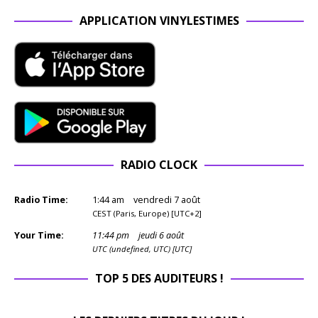
APPLICATION VINYLESTIMES
RADIO CLOCK
Radio Time:
1
:
45
am
vendredi 7 août
CEST (Paris, Europe) [UTC+2]
Your Time:
11
:
45
pm
jeudi 6 août
UTC (undefined, UTC) [UTC]
TOP 5 DES AUDITEURS !