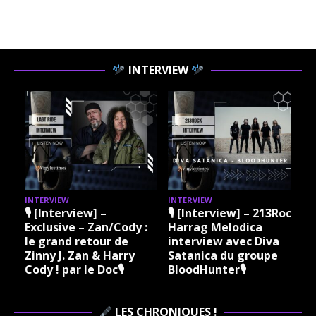
INTERVIEW
INTERVIEW
INTERVIEW
I
🎙 [Interview] –
🎙 [Interview] – 213Rock
Exclusive – Zan/Cody :
Harrag Melodica
le grand retour de
interview avec Diva
Zinny J. Zan & Harry
Satanica du groupe
Cody ! par le Doc🎙
BloodHunter🎙
LES CHRONIQUES !