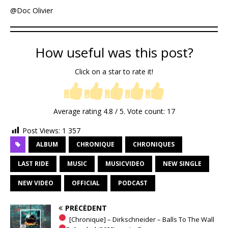
@Doc Olivier
How useful was this post?
Click on a star to rate it!
Average rating
4.8
/ 5. Vote count:
17
Post Views:
1 357
ALBUM
CHRONIQUE
CHRONIQUES
LAST RIDE
MUSIC
MUSICVIDEO
NEW SINGLE
NEW VIDEO
OFFICIAL
PODCAST
PRÉCÉDENT
[Chronique] – Dirkschneider – Balls To The Wall