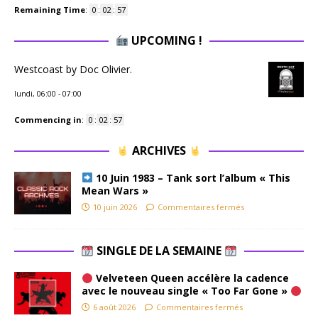
Remaining Time
:
0
:
02
:
57
UPCOMING !
Westcoast by Doc Olivier.
lundi, 06:00
-
07:00
Commencing in
:
0
:
02
:
57
ARCHIVES
10 Juin 1983 – Tank sort l’album « This
Mean Wars »
10 juin 2026
Commentaires fermés
SINGLE DE LA SEMAINE
Velveteen Queen accélère la cadence
avec le nouveau single « Too Far Gone »
6 août 2026
Commentaires fermés