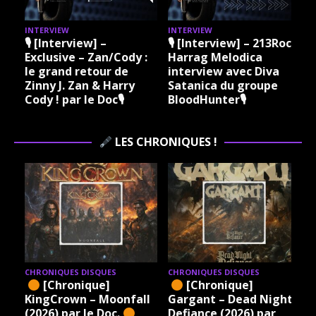
INTERVIEW
INTERVIEW
I
🎙 [Interview] –
🎙 [Interview] – 213Rock
Exclusive – Zan/Cody :
Harrag Melodica
le grand retour de
interview avec Diva
Zinny J. Zan & Harry
Satanica du groupe
Cody ! par le Doc🎙
BloodHunter🎙
LES CHRONIQUES !
CHRONIQUES DISQUES
CHRONIQUES DISQUES
[Chronique]
[Chronique]
KingCrown – Moonfall
Gargant – Dead Night
(2026) par le Doc.
Defiance (2026) par