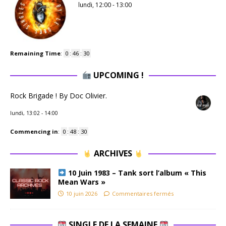
lundi, 12:00
-
13:00
Remaining Time
:
0
:
46
:
30
UPCOMING !
Rock Brigade ! By Doc Olivier.
lundi, 13:02
-
14:00
Commencing in
:
0
:
48
:
30
ARCHIVES
10 Juin 1983 – Tank sort l’album « This
Mean Wars »
10 juin 2026
Commentaires fermés
SINGLE DE LA SEMAINE