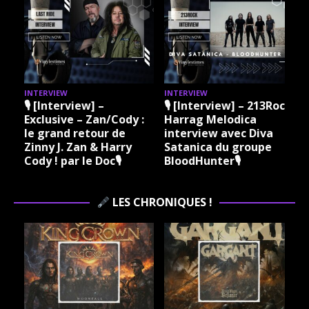
INTERVIEW
INTERVIEW
I
🎙 [Interview] –
🎙 [Interview] – 213Rock
Exclusive – Zan/Cody :
Harrag Melodica
le grand retour de
interview avec Diva
Zinny J. Zan & Harry
Satanica du groupe
Cody ! par le Doc🎙
BloodHunter🎙
LES CHRONIQUES !