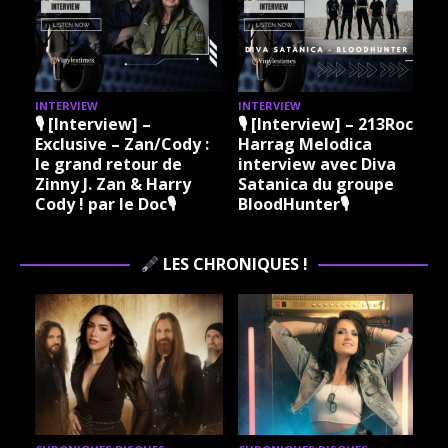
INTERVIEW
INTERVIEW
I
🎙 [Interview] –
🎙 [Interview] – 213Rock
Exclusive – Zan/Cody :
Harrag Melodica
le grand retour de
interview avec Diva
Zinny J. Zan & Harry
Satanica du groupe
Cody ! par le Doc🎙
BloodHunter🎙
LES CHRONIQUES !