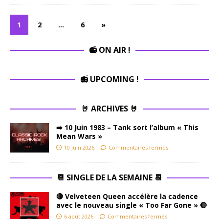
1
2
…
6
»
📻️ ON AIR !
📻️ UPCOMING !
🤘 ARCHIVES 🤘
➡️ 10 Juin 1983 – Tank sort l’album « This
Mean Wars »
10 juin 2026
Commentaires fermés
📆 SINGLE DE LA SEMAINE 📆
🔴 Velveteen Queen accélère la cadence
avec le nouveau single « Too Far Gone » 🔴
6 août 2026
Commentaires fermés