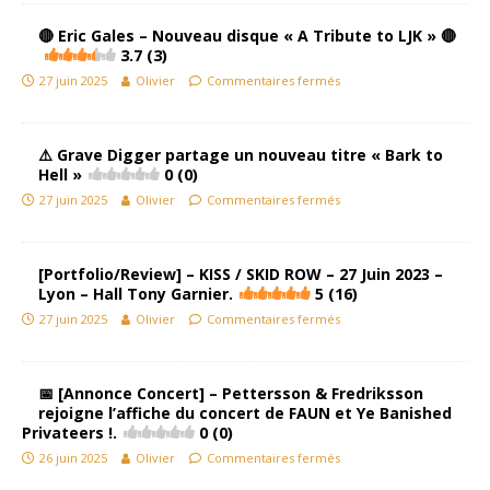
🔴 Eric Gales – Nouveau disque « A Tribute to LJK » 🔴
3.7 (3)
27 juin 2025
Olivier
Commentaires fermés
⚠️​​ Grave Digger partage un nouveau titre « Bark to
Hell »
0 (0)
27 juin 2025
Olivier
Commentaires fermés
[Portfolio/Review] – KISS / SKID ROW – 27 Juin 2023 –
Lyon – Hall Tony Garnier.
5 (16)
27 juin 2025
Olivier
Commentaires fermés
📅​ [Annonce Concert] – Pettersson & Fredriksson
rejoigne l’affiche du concert de FAUN et Ye Banished
Privateers !.
0 (0)
26 juin 2025
Olivier
Commentaires fermés