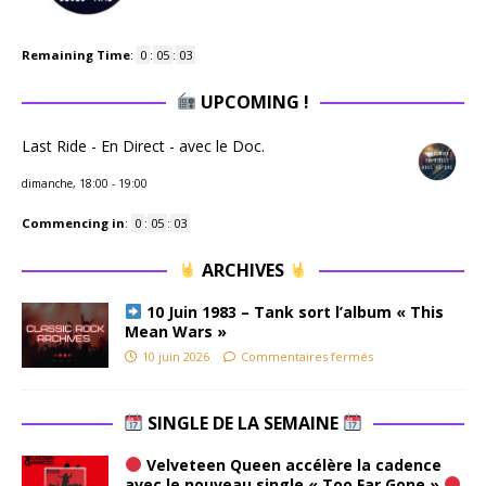
Remaining Time
:
0
:
05
:
03
UPCOMING !
Last Ride - En Direct - avec le Doc.
dimanche, 18:00
-
19:00
Commencing in
:
0
:
05
:
03
ARCHIVES
10 Juin 1983 – Tank sort l’album « This
Mean Wars »
10 juin 2026
Commentaires fermés
SINGLE DE LA SEMAINE
Velveteen Queen accélère la cadence
avec le nouveau single « Too Far Gone »