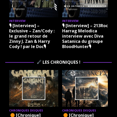
INTERVIEW
INTERVIEW
I
🎙 [Interview] –
🎙 [Interview] – 213Rock
Exclusive – Zan/Cody :
Harrag Melodica
le grand retour de
interview avec Diva
Zinny J. Zan & Harry
Satanica du groupe
Cody ! par le Doc🎙
BloodHunter🎙
LES CHRONIQUES !
CHRONIQUES DISQUES
CHRONIQUES DISQUES
[Chronique]
[Chronique]