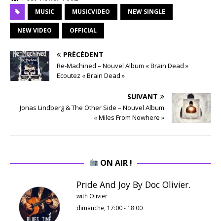
MUSIC
MUSICVIDEO
NEW SINGLE
NEW VIDEO
OFFICIAL
PRÉCÉDENT
Re-Machined – Nouvel Album « Brain Dead »
Ecoutez « Brain Dead »
SUIVANT
Jonas Lindberg & The Other Side – Nouvel Album
« Miles From Nowhere »
ON AIR !
Pride And Joy By Doc Olivier.
with Olivier
dimanche, 17:00
-
18:00