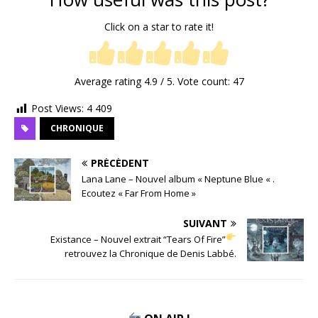
Click on a star to rate it!
Average rating
4.9
/ 5. Vote count:
47
Post Views:
4 409
CHRONIQUE
PRÉCÉDENT
Lana Lane – Nouvel album « Neptune Blue « .
Ecoutez « Far From Home »
SUIVANT
Existance – Nouvel extrait “Tears Of Fire”
retrouvez la Chronique de Denis Labbé.