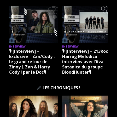
INTERVIEW
INTERVIEW
I
🎙 [Interview] –
🎙 [Interview] – 213Rock
Exclusive – Zan/Cody :
Harrag Melodica
le grand retour de
interview avec Diva
Zinny J. Zan & Harry
Satanica du groupe
Cody ! par le Doc🎙
BloodHunter🎙
LES CHRONIQUES !