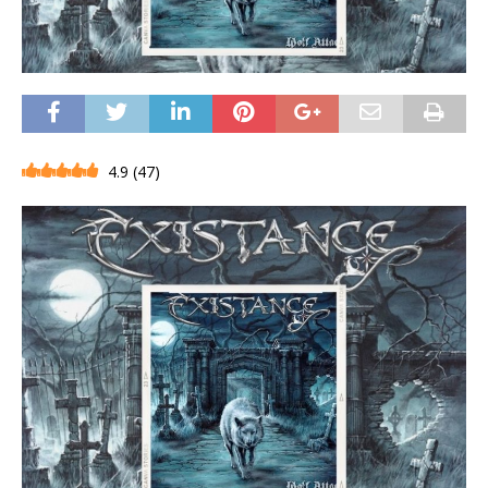
4.9
(
47
)