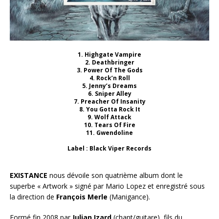
1. Highgate Vampire
2. Deathbringer
3. Power Of The Gods
4. Rock’n Roll
5. Jenny’s Dreams
6. Sniper Alley
7. Preacher Of Insanity
8. You Gotta Rock It
9. Wolf Attack
10. Tears Of Fire
11. Gwendoline
Label : Black Viper Records
EXISTANCE
nous dévoile son quatrième album dont le
superbe « Artwork » signé par Mario Lopez et enregistré sous
la direction de
François Merle
(Manigance).
Formé fin 2008 par
Julian Izard
(chant/guitare), fils du