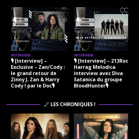
INTERVIEW
INTERVIEW
I
🎙 [Interview] –
🎙 [Interview] – 213Rock
Exclusive – Zan/Cody :
Harrag Melodica
le grand retour de
interview avec Diva
Zinny J. Zan & Harry
Satanica du groupe
Cody ! par le Doc🎙
BloodHunter🎙
LES CHRONIQUES !