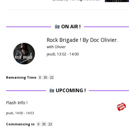
ON AIR !
Rock Brigade ! By Doc Olivier.
with Olivier
jeudi, 13:02
-
14:00
Remaining Time
:
0
:
35
:
21
UPCOMING !
Flash Info !
jeudi, 14:00
-
14:03
Commencing in
:
0
:
35
:
21