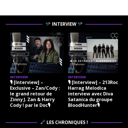
INTERVIEW
INTERVIEW
INTERVIEW
I
🎙 [Interview] –
🎙 [Interview] – 213Rock
Exclusive – Zan/Cody :
Harrag Melodica
le grand retour de
interview avec Diva
Zinny J. Zan & Harry
Satanica du groupe
Cody ! par le Doc🎙
BloodHunter🎙
LES CHRONIQUES !