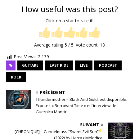
How useful was this post?
Click on a star to rate it!
Average rating
5
/ 5. Vote count:
18
Post Views:
2 139
GUITARE
LAST RIDE
LIVE
PODCAST
ROCK
PRÉCÉDENT
Thundermother – Black And Gold, est disponible.
Ecoutez « Borrowed Time » et l’interview de
Guernica Mancini
SUIVANT
[CHRONIQUE] – Candelmass “Sweet Evil Sun”
(2022) by Harrag Melodica.