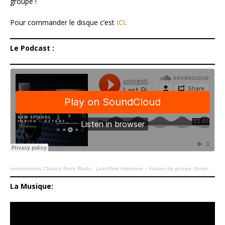
groupe !
Pour commander le disque c’est
ICI
.
Le Podcast :
vinylestimes Classic Rock Radio
·
Last Ride Interview – Fabien du groupe Octane – 27112022.
La Musique: