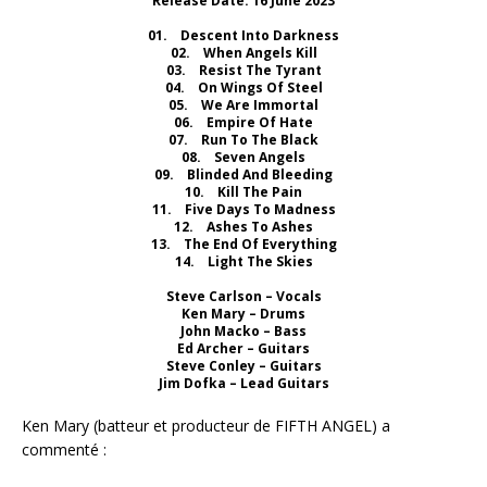
Release Date: 16 June 2023
01. Descent Into Darkness
02. When Angels Kill
03. Resist The Tyrant
04. On Wings Of Steel
05. We Are Immortal
06. Empire Of Hate
07. Run To The Black
08. Seven Angels
09. Blinded And Bleeding
10. Kill The Pain
11. Five Days To Madness
12. Ashes To Ashes
13. The End Of Everything
14. Light The Skies
Steve Carlson – Vocals
Ken Mary – Drums
John Macko – Bass
Ed Archer – Guitars
Steve Conley – Guitars
Jim Dofka – Lead Guitars
Ken Mary (batteur et producteur de FIFTH ANGEL) a
commenté :