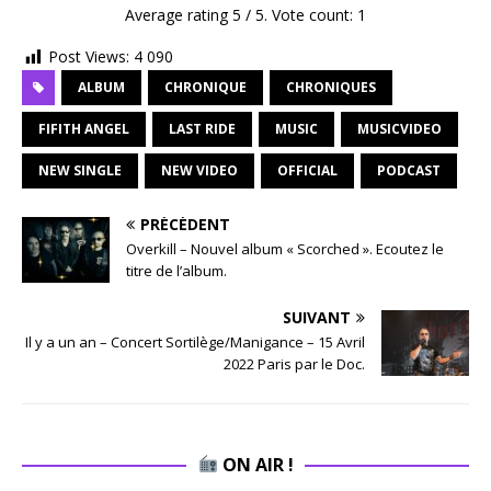
Average rating
5
/ 5. Vote count:
1
Post Views:
4 090
ALBUM
CHRONIQUE
CHRONIQUES
FIFITH ANGEL
LAST RIDE
MUSIC
MUSICVIDEO
NEW SINGLE
NEW VIDEO
OFFICIAL
PODCAST
PRÉCÉDENT
Overkill – Nouvel album « Scorched ». Ecoutez le
titre de l’album.
SUIVANT
Il y a un an – Concert Sortilège/Manigance – 15 Avril
2022 Paris par le Doc.
ON AIR !