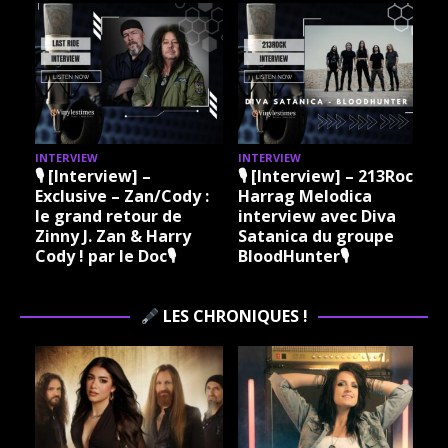
INTERVIEW
INTERVIEW
I
🎙 [Interview] –
🎙 [Interview] – 213Rock
Exclusive – Zan/Cody :
Harrag Melodica
le grand retour de
interview avec Diva
Zinny J. Zan & Harry
Satanica du groupe
Cody ! par le Doc🎙
BloodHunter🎙
LES CHRONIQUES !