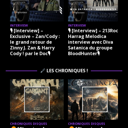
INTERVIEW
INTERVIEW
I
🎙 [Interview] –
🎙 [Interview] – 213Rock
Exclusive – Zan/Cody :
Harrag Melodica
le grand retour de
interview avec Diva
Zinny J. Zan & Harry
Satanica du groupe
Cody ! par le Doc🎙
BloodHunter🎙
LES CHRONIQUES !
CHRONIQUES DISQUES
CHRONIQUES DISQUES