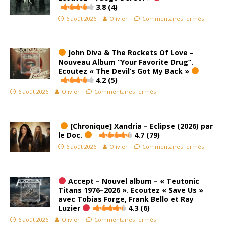
3.8 (4)
6 août 2026
Olivier
Commentaires fermés
John Diva & The Rockets Of Love –
Nouveau Album “Your Favorite Drug”.
Ecoutez « The Devil’s Got My Back »
4.2 (5)
6 août 2026
Olivier
Commentaires fermés
[Chronique] Xandria – Eclipse (2026) par
le Doc.
4.7 (79)
6 août 2026
Olivier
Commentaires fermés
Accept – Nouvel album – « Teutonic
Titans 1976–2026 ». Ecoutez « Save Us »
avec Tobias Forge, Frank Bello et Ray
Luzier
4.3 (6)
6 août 2026
Olivier
Commentaires fermés