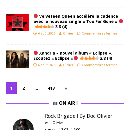
Velveteen Queen accélère la cadence
avec le nouveau single « Too Far Gone »
3.8 (4)
6 août 2026
Olivier
Commentaires fermés
Xandria – nouvel album « Eclipse ».
Ecoutez « Eclipse »
3.8 (4)
6 août 2026
Olivier
Commentaires fermés
1
2
…
413
»
ON AIR !
Rock Brigade ! By Doc Olivier.
with Olivier
samedi, 13:02
-
14:00