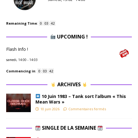
Remaining Time
:
0
:
03
:
42
UPCOMING !
Flash Info !
samedi, 14:00
-
14:03
Commencing in
:
0
:
03
:
42
ARCHIVES
10 Juin 1983 – Tank sort l’album « This
Mean Wars »
10 juin 2026
Commentaires fermés
SINGLE DE LA SEMAINE