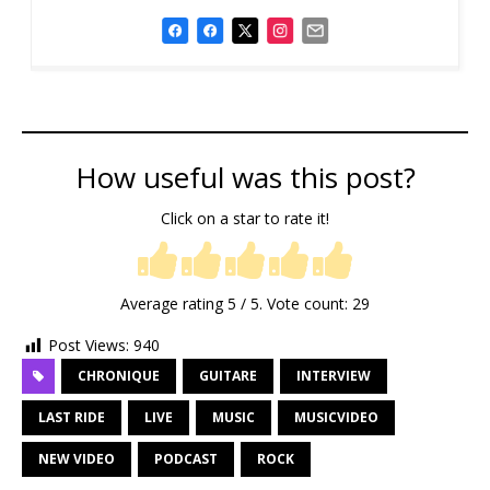
How useful was this post?
Click on a star to rate it!
Average rating
5
/ 5. Vote count:
29
Post Views:
940
CHRONIQUE
GUITARE
INTERVIEW
LAST RIDE
LIVE
MUSIC
MUSICVIDEO
NEW VIDEO
PODCAST
ROCK