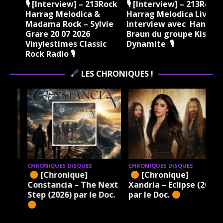
ock
🎙 [Interview] – 213Rock
🎙 [Interview] – 213Rock
Harrag Melodica &
Harrag Melodica Live
Madama Rock – Sylvie
interview avec Hannes
Grare 20 07 2026
Braun du groupe Kissin
Vinylestimes Classic
Dynamite 🎙
J
Rock Radio 🎙
LES CHRONIQUES !
CHRONIQUES DISQUES
CHRONIQUES DISQUES
[Chronique]
[Chronique]
ht
Constancia – The Next
Xandria – Eclipse (2026)
Step (2026) par le Doc.
par le Doc.