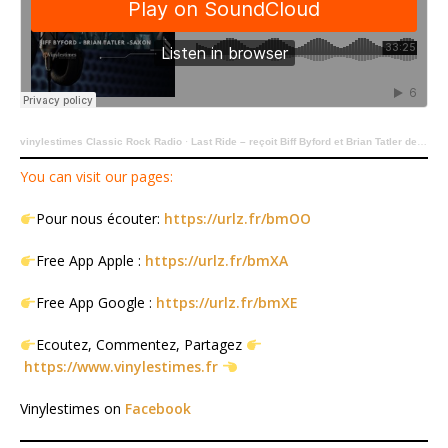
vinylestimes Classic Rock Radio
·
Last Ride – reçoit Biff Byford et Brian Tatler de SAXON.
You can visit our pages:
Pour nous écouter:
https://urlz.fr/bmOO
Free App Apple :
https://urlz.fr/bmXA
Free App Google :
https://urlz.fr/bmXE
Ecoutez, Commentez, Partagez
https://www.vinylestimes.fr
Vinylestimes on
Facebook