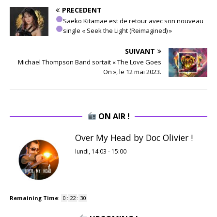
PRÉCÉDENT
Saeko Kitamae est de retour avec son nouveau
single « Seek the Light (Reimagined) »
SUIVANT
Michael Thompson Band sortait « The Love Goes
On », le 12 mai 2023.
ON AIR !
Over My Head by Doc Olivier !
lundi, 14:03
-
15:00
Remaining Time
:
0
:
22
:
29