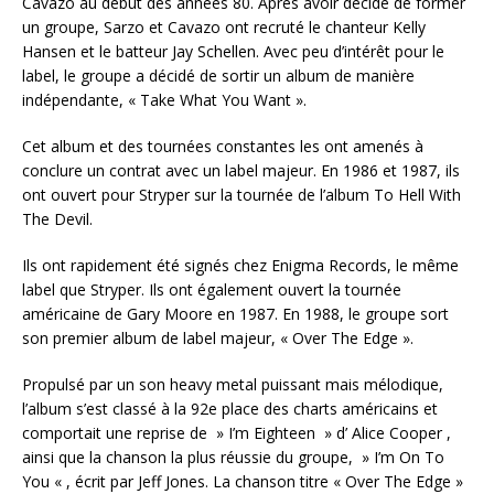
Cavazo au début des années 80. Après avoir décidé de former
un groupe, Sarzo et Cavazo ont recruté le chanteur Kelly
Hansen et le batteur Jay Schellen. Avec peu d’intérêt pour le
label, le groupe a décidé de sortir un album de manière
indépendante, « Take What You Want ».
Cet album et des tournées constantes les ont amenés à
conclure un contrat avec un label majeur. En 1986 et 1987, ils
ont ouvert pour Stryper sur la tournée de l’album To Hell With
The Devil.
Ils ont rapidement été signés chez Enigma Records, le même
label que Stryper. Ils ont également ouvert la tournée
américaine de Gary Moore en 1987. En 1988, le groupe sort
son premier album de label majeur, « Over The Edge ».
Propulsé par un son heavy metal puissant mais mélodique,
l’album s’est classé à la 92e place des charts américains et
comportait une reprise de » I’m Eighteen » d’ Alice Cooper ,
ainsi que la chanson la plus réussie du groupe, » I’m On To
You « , écrit par Jeff Jones. La chanson titre « Over The Edge »