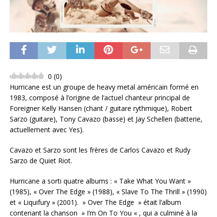
0
(
0
)
Hurricane est un groupe de heavy metal américain formé en
1983, composé à l’origine de l’actuel chanteur principal de
Foreigner Kelly Hansen (chant / guitare rythmique), Robert
Sarzo (guitare), Tony Cavazo (basse) et Jay Schellen (batterie,
actuellement avec Yes).
Cavazo et Sarzo sont les frères de Carlos Cavazo et Rudy
Sarzo de Quiet Riot.
Hurricane a sorti quatre albums : « Take What You Want »
(1985), « Over The Edge » (1988), « Slave To The Thrill » (1990)
et « Liquifury » (2001). » Over The Edge » était l’album
contenant la chanson » I’m On To You « , qui a culminé à la