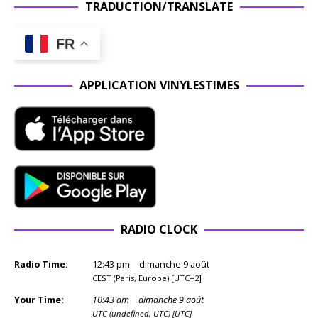
TRADUCTION/TRANSLATE
FR
APPLICATION VINYLESTIMES
RADIO CLOCK
Radio Time:
12
:
43
pm
dimanche 9 août
CEST (Paris, Europe) [UTC+2]
Your Time:
10
:
43
am
dimanche 9 août
UTC (undefined, UTC) [UTC]