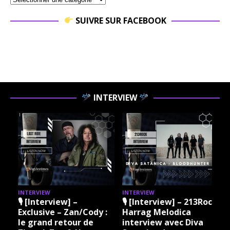
SUIVRE SUR FACEBOOK
INTERVIEW
INTERVIEW
INTERVIEW
I
🎙 [Interview] –
🎙 [Interview] – 213Rock
Exclusive – Zan/Cody :
Harrag Melodica
le grand retour de
interview avec Diva