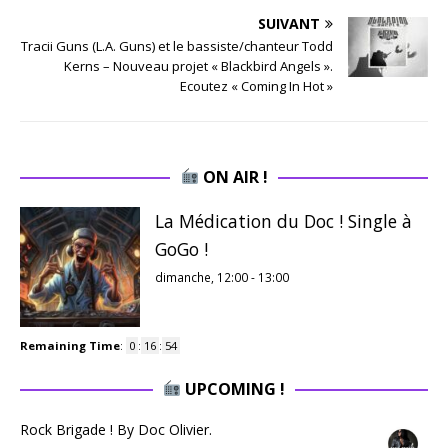
SUIVANT
Tracii Guns (L.A. Guns) et le bassiste/chanteur Todd
Kerns – Nouveau projet « Blackbird Angels ».
Ecoutez « Coming In Hot »
ON AIR !
La Médication du Doc ! Single à
GoGo !
dimanche, 12:00
-
13:00
Remaining Time
:
0
:
16
:
53
UPCOMING !
Rock Brigade ! By Doc Olivier.