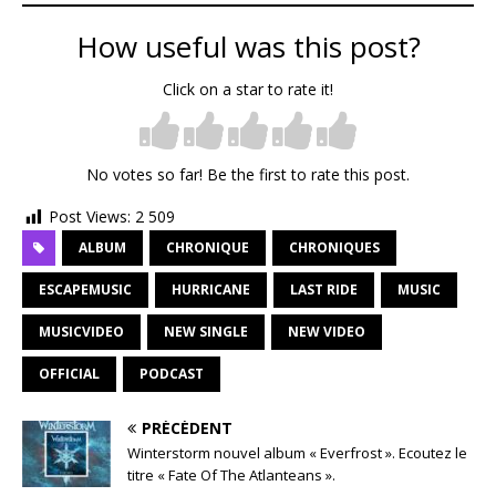
How useful was this post?
Click on a star to rate it!
No votes so far! Be the first to rate this post.
Post Views:
2 509
ALBUM
CHRONIQUE
CHRONIQUES
ESCAPEMUSIC
HURRICANE
LAST RIDE
MUSIC
MUSICVIDEO
NEW SINGLE
NEW VIDEO
OFFICIAL
PODCAST
PRÉCÉDENT
Winterstorm nouvel album « Everfrost ». Ecoutez le
titre « Fate Of The Atlanteans ».