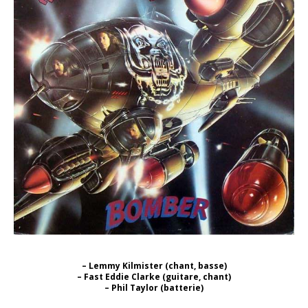
– Lemmy Kilmister (chant, basse)
– Fast Eddie Clarke (guitare, chant)
– Phil Taylor (batterie)