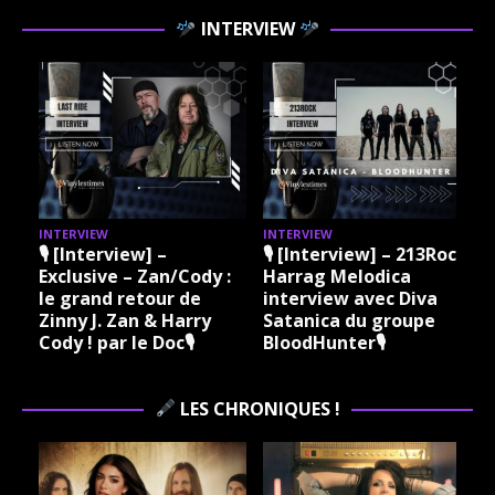
INTERVIEW
INTERVIEW
INTERVIEW
I
🎙 [Interview] –
🎙 [Interview] – 213Rock
Exclusive – Zan/Cody :
Harrag Melodica
le grand retour de
interview avec Diva
Zinny J. Zan & Harry
Satanica du groupe
Cody ! par le Doc🎙
BloodHunter🎙
LES CHRONIQUES !