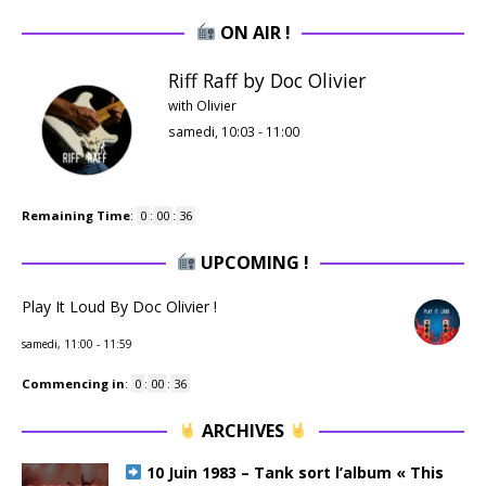
ON AIR !
Riff Raff by Doc Olivier
with Olivier
samedi, 10:03
-
11:00
Remaining Time
:
0
:
00
:
35
UPCOMING !
Play It Loud By Doc Olivier !
samedi, 11:00
-
11:59
Commencing in
:
0
:
00
:
35
ARCHIVES
10 Juin 1983 – Tank sort l’album « This