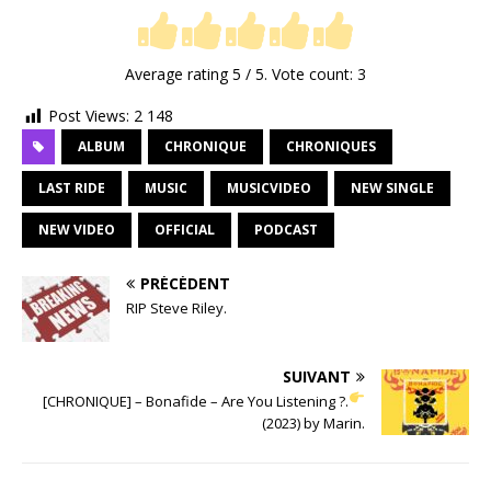
Average rating
5
/ 5. Vote count:
3
Post Views:
2 148
ALBUM
CHRONIQUE
CHRONIQUES
LAST RIDE
MUSIC
MUSICVIDEO
NEW SINGLE
NEW VIDEO
OFFICIAL
PODCAST
PRÉCÉDENT
RIP Steve Riley.
SUIVANT
[CHRONIQUE] – Bonafide – Are You Listening ?.
(2023) by Marin.