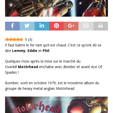
5
(
3
)
Il faut battre le fer tant qu’il est chaud. C’est ce qu’ont dû se
dire
Lemmy
,
Eddie
et
Phil
.
Quelques mois après la mise sur le marché du
Overkill
Motörhead
enchaîne avec
Bomber
et avant Ace Of
Spades !
Bomber, sorti en octobre 1979, est le troisième album du
groupe de heavy metal anglais Motörhead