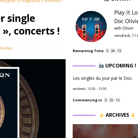
fterglow Of Ragnarok », concerts !
Play It L
r single
Doc Olivie
», concerts !
with Olivier
vendredi, 11:
fermés
Remaining Time
:
0
:
24
:
14
UPCOMING !
Les singles du jour par le Doc.
vendredi, 12:00
-
13:00
Commencing in
:
0
:
25
:
14
ARCHIVES