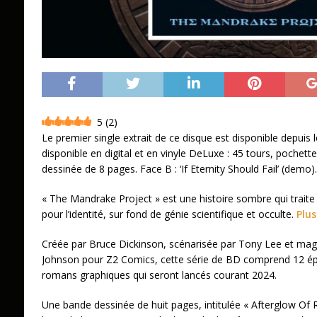
5
(
2
)
Le premier single extrait de ce disque est disponible depuis 
disponible en digital et en vinyle DeLuxe : 45 tours, pochet
dessinée de 8 pages. Face B : ‘If Eternity Should Fail’ (demo).
« The Mandrake Project » est une histoire sombre qui traite 
pour l’identité, sur fond de génie scientifique et occulte.
Plus
Créée par Bruce Dickinson, scénarisée par Tony Lee et magn
Johnson pour Z2 Comics, cette série de BD comprend 12 ép
romans graphiques qui seront lancés courant 2024.
Une bande dessinée de huit pages, intitulée « Afterglow Of R