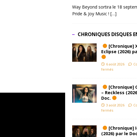
Way Beyond sortira le 18 septem
Pride & Joy Music !
[…]
CHRONIQUES DISQUES E
[Chronique] 
Eclipse (2026) pa
6 août 2026
C
fermés
[Chronique] 
– Reckless (2026
Doc.
3 août 2026
C
fermés
[Chronique] Ic
(2026) par le Do