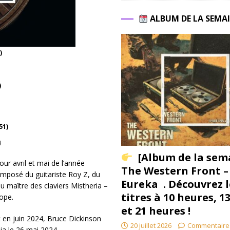
ALBUM DE LA SEMA
)
)
51)
4
[Album de la sem
ur avril et mai de l’année
The Western Front –
mposé du guitariste Roy Z, du
Eureka . Découvrez l
 maître des claviers Mistheria –
titres à 10 heures, 1
ope.
et 21 heures !
 en juin 2024, Bruce Dickinson
20 juillet 2026
Commentaire
pia le 26 mai 2024.