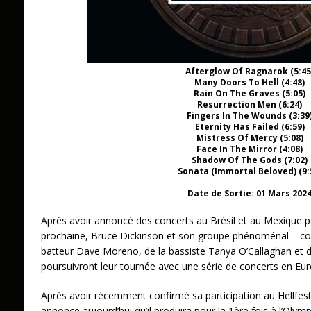
Afterglow Of Ragnarok (5:45
Many Doors To Hell (4:48)
Rain On The Graves (5:05)
Resurrection Men (6:24)
Fingers In The Wounds (3:39
Eternity Has Failed (6:59)
Mistress Of Mercy (5:08)
Face In The Mirror (4:08)
Shadow Of The Gods (7:02)
Sonata (Immortal Beloved) (9:
Date de Sortie: 01 Mars 202
Après avoir annoncé des concerts au Brésil et au Mexique po
prochaine, Bruce Dickinson et son groupe phénoménal – co
batteur Dave Moreno, de la bassiste Tanya O’Callaghan et du
poursuivront leur tournée avec une série de concerts en Eur
Après avoir récemment confirmé sa participation au Hellfest
annonce aujourd’hui qu’il produira pour la 1ère fois à l’Olym