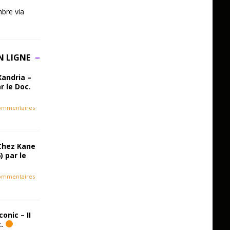
bre via
N LIGNE
Xandria –
r le Doc.
ommentaires
Chez Kane
) par le
ommentaires
onic – II
c.