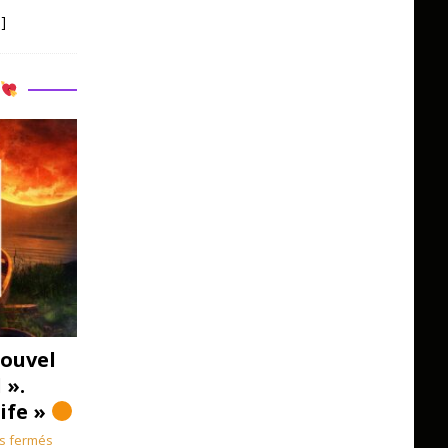
]
R
ouvel
 ».
Life »
s fermés