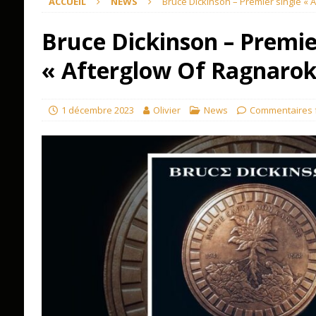
ACCUEIL
NEWS
Bruce Dickinson – Premier single « A
Bruce Dickinson – Premie
« Afterglow Of Ragnarok 
1 décembre 2023
Olivier
News
Commentaires 