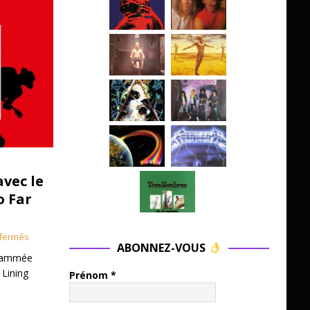
avec le
o Far
fermés
ABONNEZ-VOUS
grammée
 Lining
Prénom
*