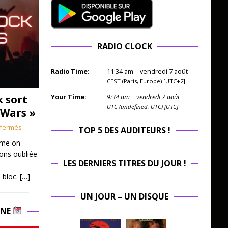
RADIO CLOCK
Radio Time:
11
:
34
am
vendredi 7 août
CEST (Paris, Europe) [UTC+2]
k sort
Your Time:
9
:
34
am
vendredi 7 août
UTC (undefined, UTC) [UTC]
 Wars »
fermés
TOP 5 DES AUDITEURS !
mme on
ions oubliée
LES DERNIERS TITRES DU JOUR !
 bloc.
[…]
UN JOUR – UN DISQUE
INE