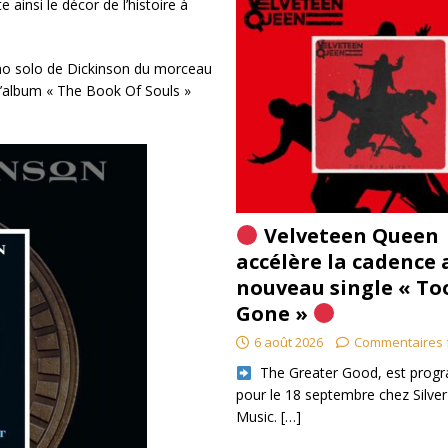
 ainsi le décor de l’histoire à
démo solo de Dickinson du morceau
 l’album « The Book Of Souls »
Velveteen Queen
accélère la cadence 
nouveau single « To
Gone »
6 août 2026
Commentaires 
​ The Greater Good, est pro
pour le 18 septembre chez Silver
Music.
[…]