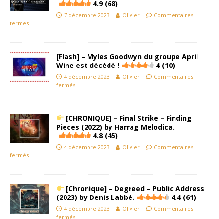
4.9 (68)
7 décembre 2023
Olivier
Commentaires
fermés
[Flash] – Myles Goodwyn du groupe April
Wine est décédé !
4 (10)
4 décembre 2023
Olivier
Commentaires
fermés
[CHRONIQUE] – Final Strike – Finding
Pieces (2022) by Harrag Melodica.
4.8 (45)
4 décembre 2023
Olivier
Commentaires
fermés
[Chronique] – Degreed – Public Address
(2023) by Denis Labbé.
4.4 (61)
4 décembre 2023
Olivier
Commentaires
fermés