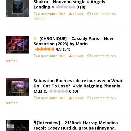
Shakra – Nouveau single « Angels
Landing »
0 (0)
8 décembre 2023
Olivier
Commentaires
fermés
[CHRONIQUE] –
Cassidy Paris
– New
Sensation (2023) by Marin.
4.9 (51)
8 décembre 2023
Olivier
Commentaires
fermés
Sebastian Bach est de retour avec « What
Do I Got To Lose? » via Reigning Phoenix
Music.
0 (0)
8 décembre 2023
Olivier
Commentaires
fermés
🎙 [Interview] – 213Rock Harrag Melodica
reçoit Casey Hurd du groupe Hinayana.