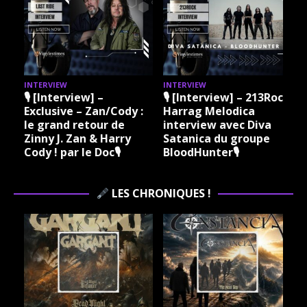
INTERVIEW
INTERVIEW
I
🎙 [Interview] –
🎙 [Interview] – 213Rock
Exclusive – Zan/Cody :
Harrag Melodica
le grand retour de
interview avec Diva
Zinny J. Zan & Harry
Satanica du groupe
Cody ! par le Doc🎙
BloodHunter🎙
LES CHRONIQUES !