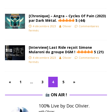
[Chronique] – Angra – Cycles Of Pain (2023)
par Dark Métal.
5 (44)
4 décembre 2023
Olivier
Commentaires
fermés
[Interview] Last Ride reçoit Simone
Mularoni du groupe DGM !
5 (21)
4 décembre 2023
Olivier
Commentaires
fermés
«
1
…
3
4
5
»
ON AIR !
100% Live by Doc Olivier.
with Olivier