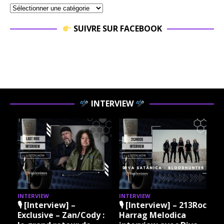
SUIVRE SUR FACEBOOK
INTERVIEW
INTERVIEW
INTERVIEW
I
🎙 [Interview] –
🎙 [Interview] – 213Rock
Exclusive – Zan/Cody :
Harrag Melodica