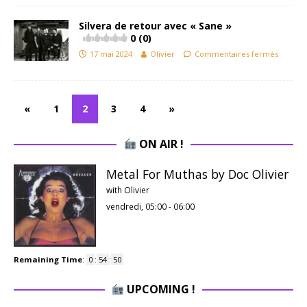
Silvera de retour avec « Sane »
0 (0)
17 mai 2024
Olivier
Commentaires fermés
«
1
2
3
4
»
ON AIR !
Metal For Muthas by Doc Olivier
with Olivier
vendredi, 05:00
-
06:00
Remaining Time
:
0
:
54
:
49
UPCOMING !