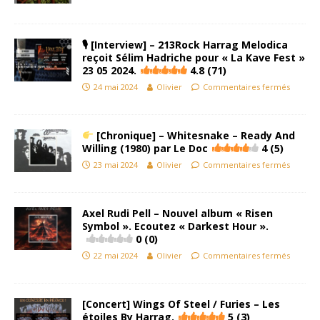
🎙 [Interview] – 213Rock Harrag Melodica
reçoit Sélim Hadriche pour « La Kave Fest »
23 05 2024.
4.8 (71)
24 mai 2024
Olivier
Commentaires fermés
[Chronique] – Whitesnake – Ready And
Willing (1980) par Le Doc
4 (5)
23 mai 2024
Olivier
Commentaires fermés
Axel Rudi Pell – Nouvel album « Risen
Symbol ». Ecoutez « Darkest Hour ».
0 (0)
22 mai 2024
Olivier
Commentaires fermés
[Concert] Wings Of Steel / Furies – Les
étoiles By Harrag.
5 (3)