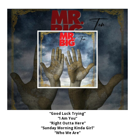
“Good Luck Trying”
“I Am You”
“Right Outta Here”
“Sunday Morning Kinda Girl”
“Who We Are”