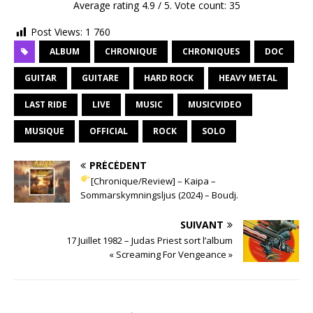
Average rating
4.9
/ 5. Vote count:
35
Post Views:
1 760
ALBUM
CHRONIQUE
CHRONIQUES
DOC
GUITAR
GUITARE
HARD ROCK
HEAVY METAL
LAST RIDE
LIVE
MUSIC
MUSICVIDEO
MUSIQUE
OFFICIAL
ROCK
SOLO
PRÉCÉDENT
[Chronique/Review] – Kaipa –
Sommarskymningsljus (2024) – Boudj.
SUIVANT
17 Juillet 1982 – Judas Priest sort l’album
« Screaming For Vengeance »