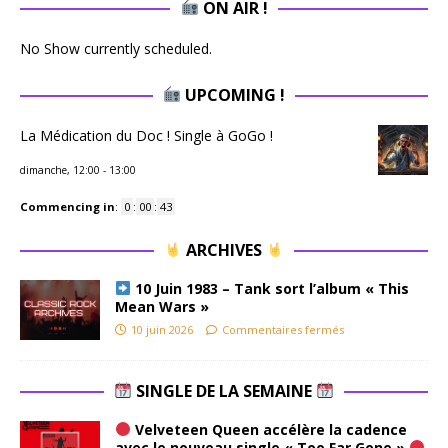
ON AIR !
No Show currently scheduled.
UPCOMING !
La Médication du Doc ! Single à GoGo !
dimanche, 12:00
-
13:00
Commencing in
:
0
:
00
:
43
ARCHIVES
10 Juin 1983 – Tank sort l’album « This
Mean Wars »
10 juin 2026
Commentaires fermés
SINGLE DE LA SEMAINE
Velveteen Queen accélère la cadence
avec le nouveau single « Too Far Gone »