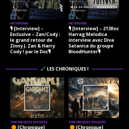
INTERVIEW
INTERVIEW
I
🎙 [Interview] –
🎙 [Interview] – 213Rock
Exclusive – Zan/Cody :
Harrag Melodica
le grand retour de
interview avec Diva
Zinny J. Zan & Harry
Satanica du groupe
Cody ! par le Doc🎙
BloodHunter🎙
LES CHRONIQUES !
CHRONIQUES DISQUES
CHRONIQUES DISQUES
[Chronique]
[Chronique]