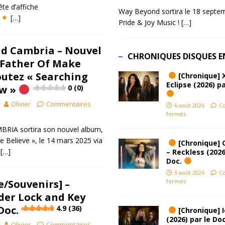
te d’affiche
Way Beyond sortira le 18 septem
!
[…]
Pride & Joy Music !
[…]
d Cambria – Nouvel
CHRONIQUES DISQUES E
 Father Of Make
outez « Searching
[Chronique] 
Eclipse (2026) pa
w »
0 (0)
Olivier
Commentaires
6 août 2026
C
fermés
RIA sortira son nouvel album,
 Believe », le 14 mars 2025 via
[Chronique] 
️
[…]
– Reckless (2026
Doc.
3 août 2026
C
/Souvenirs] –
fermés
der Lock and Key
Doc.
4.9 (36)
[Chronique] Ic
(2026) par le Do
Olivier
Commentaires