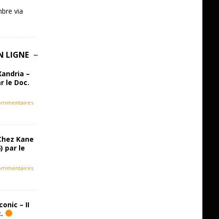
bre via
N LIGNE
Xandria –
r le Doc.
ommentaires
Chez Kane
) par le
ommentaires
onic – II
c.