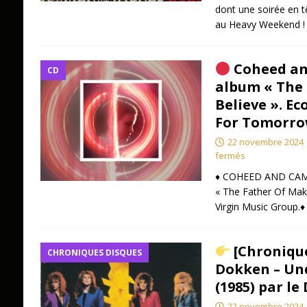
dont une soirée en tê
au Heavy Weekend 
Coheed an
CD
album « The
Believe ». Ec
For Tomorro
22 novembre 2024
fermés
♦️ COHEED AND CAMB
« The Father Of Make
Virgin Music Group.♦
[Chronique
CHRONIQUES DISQUES
Dokken – Un
(1985) par le 
22 novembre 2024