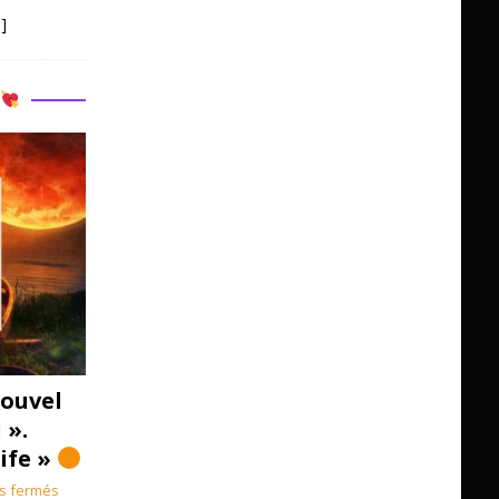
]
R
ouvel
 ».
Life »
s fermés