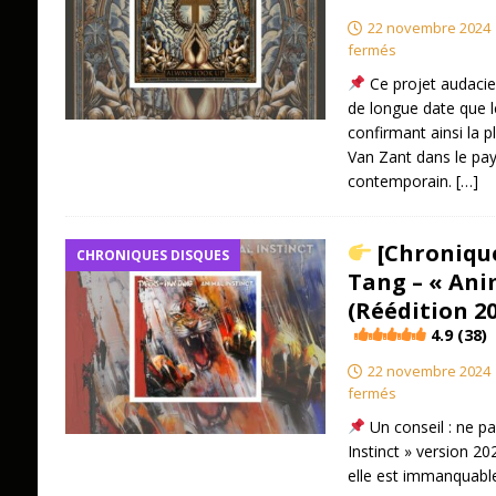
22 novembre 2024
fermés
Ce projet audacieu
de longue date que l
confirmant ainsi la 
Van Zant dans le pay
contemporain.
[…]
[Chronique
CHRONIQUES DISQUES
Tang – « Ani
(Réédition 20
4.9 (38)
22 novembre 2024
fermés
Un conseil : ne pa
Instinct » version 20
elle est immanquabl