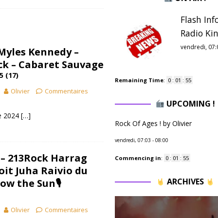
Flash Inf
Radio Kin
vendredi, 07:
 Myles Kennedy –
ck – Cabaret Sauvage
5 (17)
Remaining Time
:
0
:
01
:
54
Olivier
Commentaires
UPCOMING !
e 2024
[…]
Rock Of Ages ! by Olivier
vendredi, 07:03
-
08:00
] – 213Rock Harrag
Commencing in
:
0
:
01
:
54
oit Juha Raivio du
ARCHIVES
ow the Sun🎙
Olivier
Commentaires