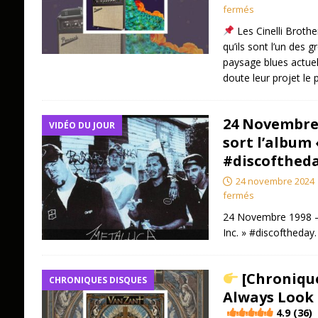
fermés
Les Cinelli Brothe
qu’ils sont l’un des 
paysage blues actuel
doute leur projet le 
24 Novembre 
VIDÉO DU JOUR
sort l’album 
#discofthed
24 novembre 2024
fermés
24 Novembre 1998 – 
Inc. » #discoftheday
[Chronique
CHRONIQUES DISQUES
Always Look U
4.9 (36)