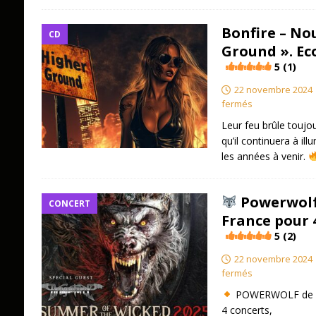
Bonfire – No
CD
Ground ». Eco
5 (1)
22 novembre 2024
fermés
Leur feu brûle toujou
qu’il continuera à il
les années à venir.
Powerwolf
CONCERT
France pour 
5 (2)
22 novembre 2024
fermés
POWERWOLF de ret
4 concerts,