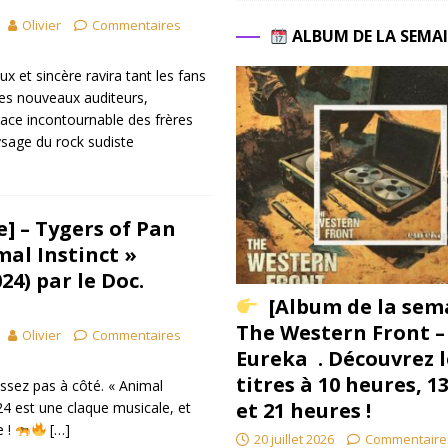
Olivier
Commentaires
ALBUM DE LA SEMA
x et sincère ravira tant les fans
es nouveaux auditeurs,
place incontournable des frères
sage du rock sudiste
] – Tygers of Pan
mal Instinct »
24) par le Doc.
[Album de la sem
The Western Front –
Olivier
Commentaires
Eureka . Découvrez l
titres à 10 heures, 1
ssez pas à côté. « Animal
et 21 heures !
24 est une claque musicale, et
e !
[…]
20 juillet 2026
Commentaire