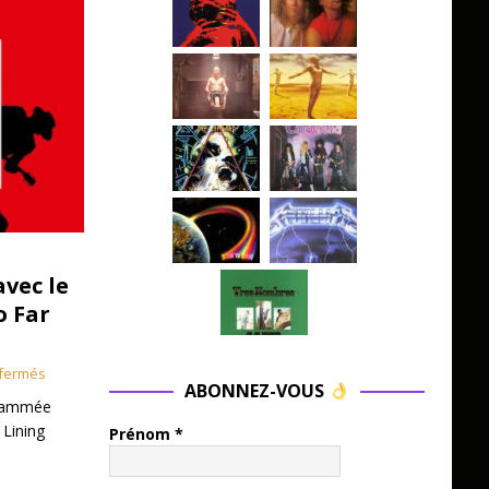
avec le
o Far
fermés
ABONNEZ-VOUS
grammée
 Lining
Prénom
*