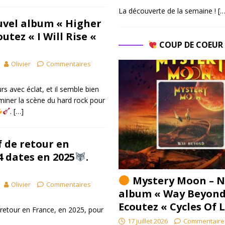
La découverte de la semaine !
[…
uvel album « Higher
utez « I Will Rise «
COUP DE COEU
Olivier
Commentaires
rs avec éclat, et il semble bien
luminer la scène du hard rock pour
.
[…]
 de retour en
4 dates en 2025
.
Mystery Moon – N
Olivier
Commentaires
album « Way Beyond
Ecoutez « Cycles Of 
our en France, en 2025, pour
17 juillet 2026
Commentaire