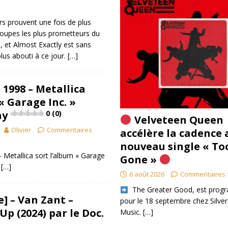
rs prouvent une fois de plus
groupes les plus prometteurs du
, et Almost Exactly est sans
plus abouti à ce jour.
[…]
1998 – Metallica
« Garage Inc. »
ay
0 (0)
Velveteen Queen
Olivier
Commentaires
accélère la cadence 
nouveau single « To
Metallica sort l’album « Garage
Gone »
.
[…]
6 août 2026
Commentaires 
​ The Greater Good, est pro
] – Van Zant –
pour le 18 septembre chez Silver
p (2024) par le Doc.
Music.
[…]