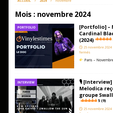
ACCUEIL
2024
novembre
Mois :
novembre 2024
[Portfolio] –
PORTFOLIO
Cardinal Bla
(2024)
25 novembre 2024
fermés
Paris – Novembr
🎙 [Interview
INTERVIEW
Melodica reç
groupe Swall
5 (9)
25 novembre 2024