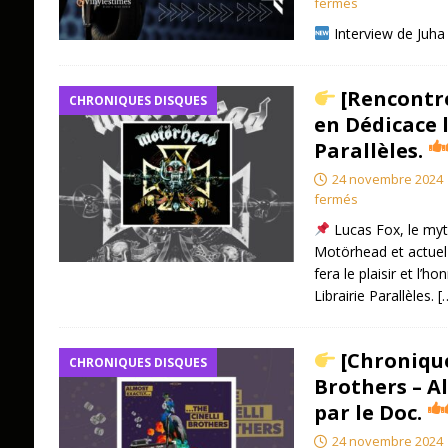
fermés
Interview de Juha
[Rencontre
CHRONIQUES DISQUES
en Dédicace 
Parallèles.
24 novembre 2024
fermés
Lucas Fox, le myt
Motörhead et actuel
fera le plaisir et l’h
Librairie Parallèles.
[
[Chronique
CHRONIQUES DISQUES
Brothers – Al
par le Doc.
24 novembre 2024