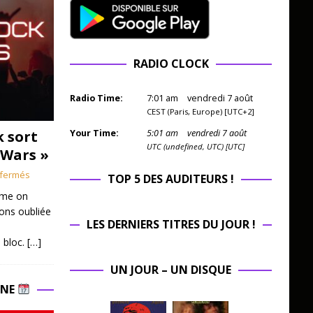
RADIO CLOCK
Radio Time:
7
:
01
am
vendredi 7 août
CEST (Paris, Europe) [UTC+2]
k sort
Your Time:
5
:
01
am
vendredi 7 août
UTC (undefined, UTC) [UTC]
 Wars »
fermés
TOP 5 DES AUDITEURS !
mme on
ions oubliée
LES DERNIERS TITRES DU JOUR !
 bloc.
[…]
UN JOUR – UN DISQUE
INE