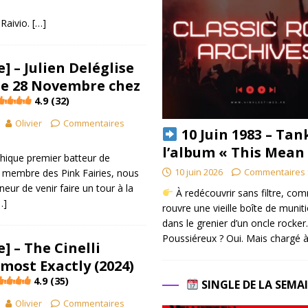
 Raivio.
[…]
] – Julien Deléglise
le 28 Novembre chez
4.9 (32)
Olivier
Commentaires
10 Juin 1983 – Tan
l’album « This Mean
hique premier batteur de
10 juin 2026
Commentaires 
 membre des Pink Fairies, nous
onneur de venir faire un tour à la
À redécouvrir sans filtre, co
…]
rouvre une vieille boîte de munit
dans le grenier d’un oncle rocker.
Poussiéreux ? Oui. Mais chargé à
] – The Cinelli
most Exactly (2024)
4.9 (35)
SINGLE DE LA SEMA
Olivier
Commentaires