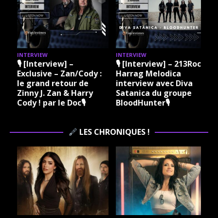
INTERVIEW
INTERVIEW
I
🎙 [Interview] –
🎙 [Interview] – 213Rock
Exclusive – Zan/Cody :
Harrag Melodica
le grand retour de
interview avec Diva
Zinny J. Zan & Harry
Satanica du groupe
Cody ! par le Doc🎙
BloodHunter🎙
LES CHRONIQUES !