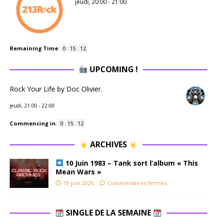
jeudi, 20:00
-
21:00
Remaining Time
:
0
:
15
:
11
UPCOMING !
Rock Your Life by Doc Olivier.
jeudi, 21:00
-
22:00
Commencing in
:
0
:
15
:
11
ARCHIVES
10 Juin 1983 – Tank sort l’album « This
Mean Wars »
10 juin 2026
Commentaires fermés
SINGLE DE LA SEMAINE