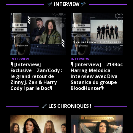
INTERVIEW
INTERVIEW
INTERVIEW
I
🎙 [Interview] –
🎙 [Interview] – 213Rock
Exclusive – Zan/Cody :
Harrag Melodica
le grand retour de
interview avec Diva
Zinny J. Zan & Harry
Satanica du groupe
Cody ! par le Doc🎙
BloodHunter🎙
LES CHRONIQUES !