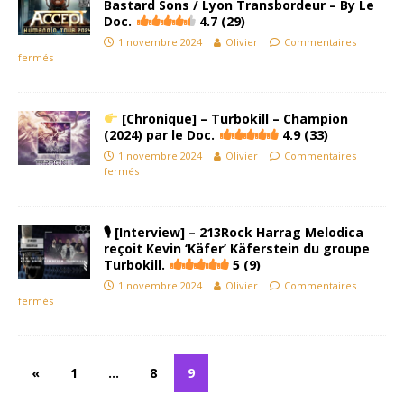
Bastard Sons / Lyon Transbordeur – By Le
Doc.
4.7 (29)
1 novembre 2024
Olivier
Commentaires
fermés
[Chronique] – Turbokill – Champion
(2024) par le Doc.
4.9 (33)
1 novembre 2024
Olivier
Commentaires
fermés
🎙 [Interview] – 213Rock Harrag Melodica
reçoit Kevin ‘Käfer’ Käferstein du groupe
Turbokill.
5 (9)
1 novembre 2024
Olivier
Commentaires
fermés
«
1
…
8
9