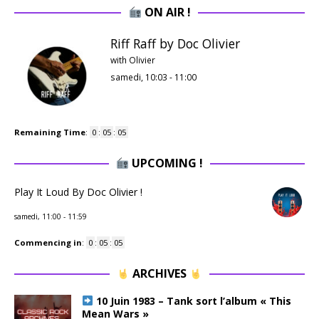
ON AIR !
Riff Raff by Doc Olivier
with Olivier
samedi, 10:03
-
11:00
Remaining Time
:
0
:
05
:
05
UPCOMING !
Play It Loud By Doc Olivier !
samedi, 11:00
-
11:59
Commencing in
:
0
:
05
:
05
ARCHIVES
10 Juin 1983 – Tank sort l’album « This
Mean Wars »