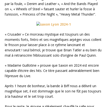
par la foule, « Denim and Leather », « And the Bands Played
on », « Wheels of Steel » faisant sauter et hurler la fosse à
l’unisson, « Princess of the Night », “Heavy Metal Thunder”.
« Crusader » Ce morceau mystique est toujours un des
moments forts, l’intro et ses magnifiques arpèges vous collent
le frisson pour laisser place à ce rythme lancinant et
envoutant ! seul bémol, je trouve que Brian Tatler a eu bien du
mal à retranscrire l’éblouissant solo d’origine de Paul Quinn.
« Madame Guillotine » prouve que Saxon en 2024 est encore
capable d’écrire des hits. Ce titre passant admirablement bien
l’épreuve du Live.
Après 1 heure de bonheur, la bande à Biff nous a délivré un
magnifique set, il est dommage que le son ne fût pas toujours
à la hauteur et le set trop court.
Pour le reste, le groupe a idéalement chauffé la salle pour