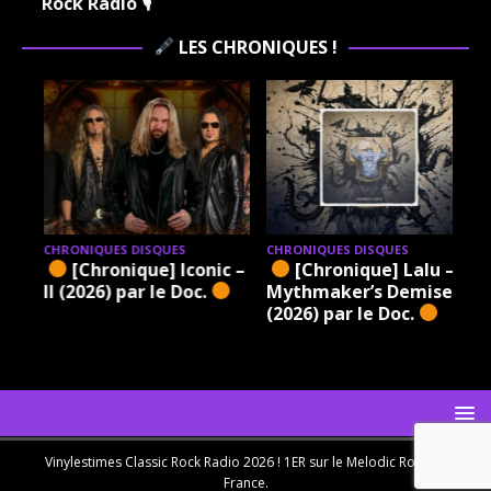
Rock Radio 🎙
LES CHRONIQUES !
CHRONIQUES DISQUES
CHRONIQUES DISQUES
[Chronique] Iconic –
[Chronique] Lalu – A
6)
II (2026) par le Doc.
Mythmaker’s Demise
(2026) par le Doc.
Vinylestimes Classic Rock Radio 2026 ! 1ER sur le Melodic Rock en
France.