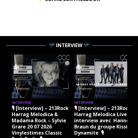
INTERVIEW
INTERVIEW
INTERVIEW
I
ock
🎙 [Interview] – 213Rock
🎙 [Interview] – 213Rock
Harrag Melodica &
Harrag Melodica Live
Madama Rock – Sylvie
interview avec Hannes
Grare 20 07 2026
Braun du groupe Kissin
Vinylestimes Classic
Dynamite 🎙
J