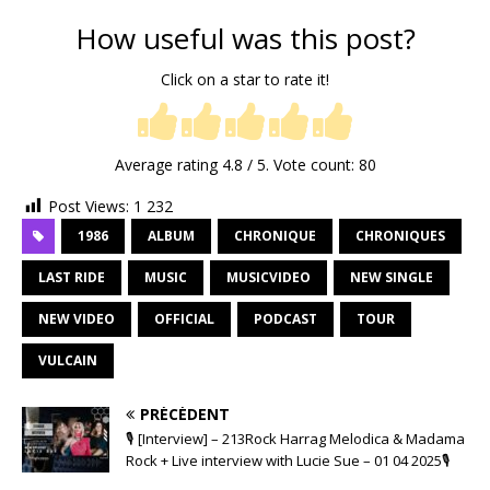
How useful was this post?
Click on a star to rate it!
Average rating
4.8
/ 5. Vote count:
80
Post Views:
1 232
1986
ALBUM
CHRONIQUE
CHRONIQUES
LAST RIDE
MUSIC
MUSICVIDEO
NEW SINGLE
NEW VIDEO
OFFICIAL
PODCAST
TOUR
VULCAIN
PRÉCÉDENT
🎙 [Interview] – 213Rock Harrag Melodica & Madama
Rock + Live interview with Lucie Sue – 01 04 2025🎙