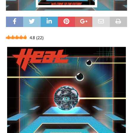
4.8
(
22
)