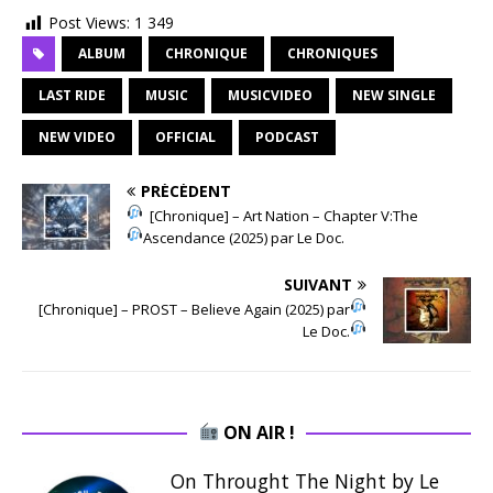
Post Views:
1 349
ALBUM
CHRONIQUE
CHRONIQUES
LAST RIDE
MUSIC
MUSICVIDEO
NEW SINGLE
NEW VIDEO
OFFICIAL
PODCAST
PRÉCÉDENT
[Chronique] – Art Nation – Chapter V:The
Ascendance (2025) par Le Doc.
SUIVANT
[Chronique] – PROST – Believe Again (2025) par
Le Doc.
ON AIR !
On Throught The Night by Le