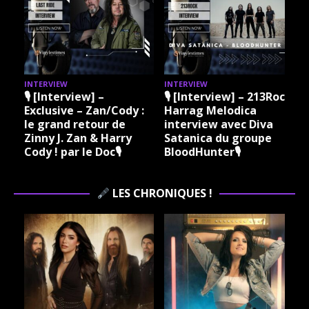
INTERVIEW
INTERVIEW
I
🎙 [Interview] –
🎙 [Interview] – 213Rock
Exclusive – Zan/Cody :
Harrag Melodica
le grand retour de
interview avec Diva
Zinny J. Zan & Harry
Satanica du groupe
Cody ! par le Doc🎙
BloodHunter🎙
LES CHRONIQUES !