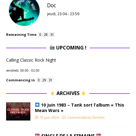
Doc
jeudi, 23:04
-
23:59
Remaining Time
:
0
:
28
:
31
UPCOMING !
Calling Classic Rock Night
vendredi, 00:00
-
02:00
Commencing in
:
0
:
29
:
31
ARCHIVES
10 Juin 1983 – Tank sort l’album « This
Mean Wars »
10 juin 2026
Commentaires fermés
SINGLE DE LA SEMAINE