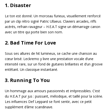
1.
Disaster
Le ton est donné. Un morceau furieux, visuellement renforcé
par un clip rétro signé Patric Ullaeus. Claviers arcades, riffs
acérés, refrain ravageur – H.E.A.T signe un démarrage canon
avec un titre qui porte bien son nom.
2.
Bad Time For Love
Sous ses allures de hit lumineux, se cache une chanson au
cœur brisé. Leckremo y livre une prestation vocale d’une
intensité rare, sur un fond de guitares brillantes et d’un groove
entêtant. Un classique instantané.
3.
Running To You
Un hommage aux amours passionnés et irrépressibles. C’est
du H.E.A.T pur jus : puissant, mélodique, et taillé pour la scène.
Les influences Def Leppard se font sentir, avec ce petit
supplément d’âme scandinave.