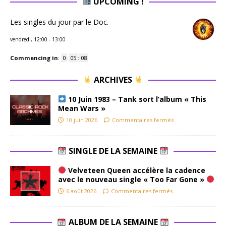
UPCOMING !
Les singles du jour par le Doc.
vendredi, 12:00
-
13:00
Commencing in
:
0
:
05
:
07
ARCHIVES
10 Juin 1983 – Tank sort l’album « This
Mean Wars »
10 juin 2026
Commentaires fermés
SINGLE DE LA SEMAINE
Velveteen Queen accélère la cadence
avec le nouveau single « Too Far Gone »
6 août 2026
Commentaires fermés
ALBUM DE LA SEMAINE