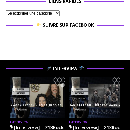
LIENS RAPIDES
SUIVRE SUR FACEBOOK
INTERVIEW
INTERVIEW
INTERVIEW
iew] – 213Rock
🎙 [Interview] – 213Rock
🎙 [Interview] 