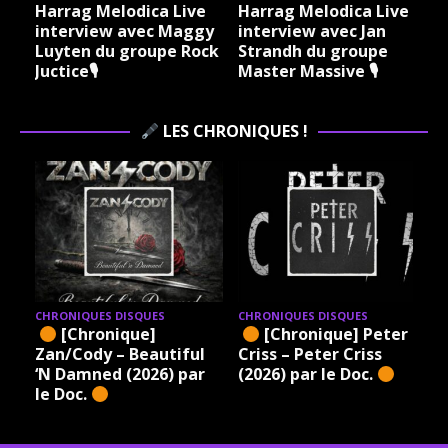
lodica Live
Harrag Melodica Live
Harrag Melodic
w avec Maggy
interview avec Jan
interview avec
u groupe Rock
Strandh du groupe
Philippe Court
Master Massive 🎙
l’Argilière de
Misanthrope🎙
LES CHRONIQUES !
CHRONIQUES DISQUES
CHRONIQUES DISQUES
[Chronique] Peter
[Chronique]
ul
Criss – Peter Criss
Newman – Your Next
ar
(2026) par le Doc.
Move (2026) par le Doc.