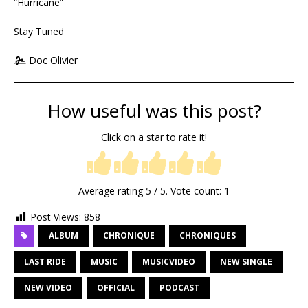
“Hurricane”
Stay Tuned
Doc Olivier
How useful was this post?
Click on a star to rate it!
Average rating
5
/ 5. Vote count:
1
Post Views:
858
ALBUM
CHRONIQUE
CHRONIQUES
LAST RIDE
MUSIC
MUSICVIDEO
NEW SINGLE
NEW VIDEO
OFFICIAL
PODCAST