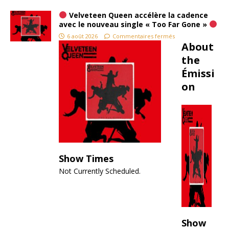
écho d’un
Velveteen Queen accélère la cadence
temps
avec le nouveau single « Too Far Gone »
révolu.
6 août 2026
Commentaires fermés
This
About
Means
the
War,
Émissi
troisième
on
album du
groupe
britanniqu
e Tank,
fait partie
de ceux-
là. Sorti
Show Times
en 1983,
Not Currently Scheduled.
au cœur
du
tumulte
flamboya
nt de la
Show