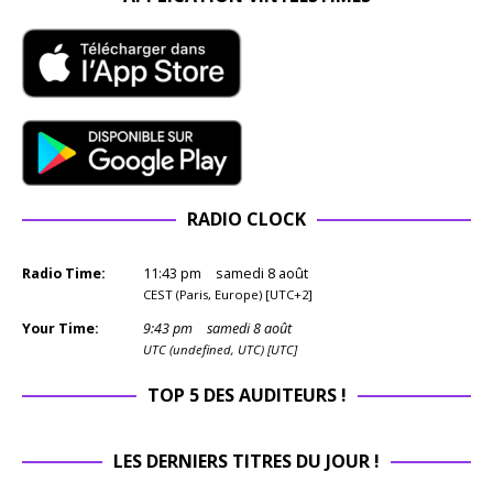
et
rend This
de
Means
80.
War si
À 
précieux
l’a
aujourd’h
est
ui.
re
Ce disque
s
ne plaira
ret
pas à
RADIO CLOCK
l’e
tout le
ép
monde. Il
le
est
Radio Time:
11
:
43
pm
samedi 8 août
pu
CEST (Paris, Europe) [UTC+2]
râpeux,
cô
rugueux,
Your Time:
9
:
43
pm
samedi 8 août
les
imparfait.
UTC (undefined, UTC) [UTC]
o
Mais il
mé
TOP 5 DES AUDITEURS !
est
éta
authentiq
ess
ue. Et
LES DERNIERS TITRES DU JOUR !
et
pour qui
ref
cherche