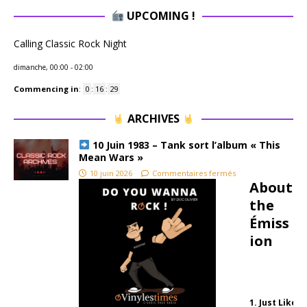
UPCOMING !
Calling Classic Rock Night
dimanche, 00:00
-
02:00
Commencing in
:
0
:
16
:
28
ARCHIVES
10 Juin 1983 – Tank sort l’album « This
Mean Wars »
10 juin 2026
Commentaires fermés
About
the
Émiss
ion
1. Just Like