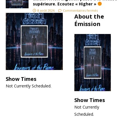
supérieure. Ecoutez « Higher »
ble
jeu ? La
8 août 2026
Commentaires fermés
boue, le
About the
Tu
feu, la
Émission
réalité
Oli
d’un rock
sans fard.
A
Ce qui
t
frappe,
É
en
n
réécouta
nt This
L’A
Means
Show Times
n’
War
êt
Not Currently Scheduled.
aujourd’h
pr
ui, c’est la
pa
sincérité
Show Times
o
du
Not Currently
lo
propos.
Scheduled.
év
Pas
l’
d’artifices