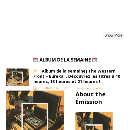
laisser
« Just
Like
Somethin
g From
Hell »
rugir. Pas
d’intro
soignée
ALBUM DE LA SEMAINE
ni de
productio
[Album de la semaine] The Western
n lissée :
Front – Eureka . Découvrez les titres à 10
heures, 13 heures et 21 heures !
ce que
propose
20 juillet 2026
Commentaires fermés
About the
Tank,
Émission
c’est un
assaut
frontal,
A
où les
t
guitares