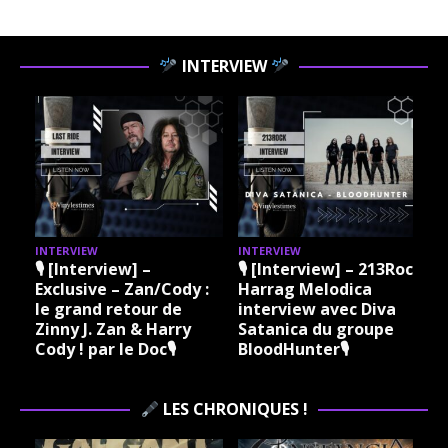
fr
on rouvre
ét
une vieille
im
boîte de
INTERVIEW
a
munitions
so
oubliée
so
dans le
al
grenier
Des
d’un
Un
oncle
pu
rocker.
Pr
Poussiére
Mu
ux ? Oui.
INTERVIEW
INTERVIEW
I
Br
🎙 [Interview] –
🎙 [Interview] – 213Rock
Mais
Exclusive – Zan/Cody :
Harrag Melodica
Sa
chargé à
le grand retour de
interview avec Diva
ch
bloc.
Zinny J. Zan & Harry
Satanica du groupe
gr
Stay
Cody ! par le Doc🎙
BloodHunter🎙
dév
Tuned
un
@Doc
pr
Olivier
LES CHRONIQUES !
n
da