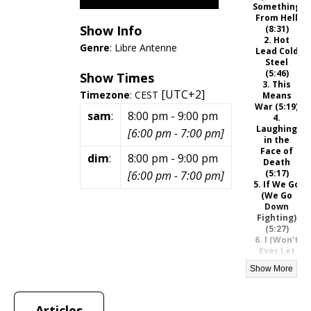
Something
From Hell
Show Info
(8:31)
2. Hot
Genre
:
Libre Antenne
Lead Cold
Steel
(5:46)
Show Times
3. This
[UTC+2]
Timezone
:
CEST
Means
War (5:19)
sam
:
8:00 pm
-
9:00 pm
4.
Laughing
[
6:00 pm
-
7:00 pm
]
in the
Face of
dim
:
8:00 pm
-
9:00 pm
Death
(5:17)
[
6:00 pm
-
7:00 pm
]
5. If We Go
(We Go
Down
Fighting)
(5:27)
6. I (Won’t
Ever Let
You Down)
(4:40)
7. Echoes
of a
Distant
Articles