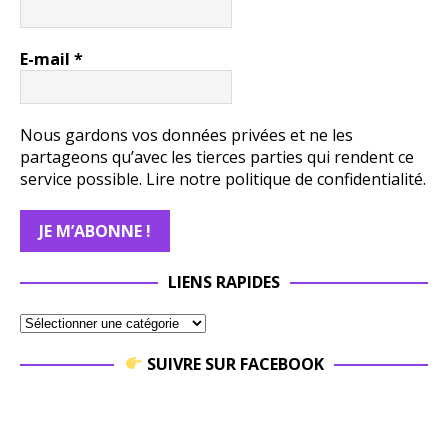
Jo
es, de
Fo
cette
Su
rumeur
E-mail
*
T
de
en
guerre.
Eu
This
Nous gardons vos données privées et ne les
Au
Means
partageons qu’avec les tierces parties qui rendent ce
dit,
War, c’est
service possible.
Lire notre politique de confidentialité.
qu
ce cri-là.
u
Un cri
ma
venu de
ab
1983,
g
mais
LIENS RAPIDES
pu
toujours
mé
vivant.
tou
À
bo
SUIVRE SUR FACEBOOK
redécouv
mé
rir sans
filtre,
Ne
comme