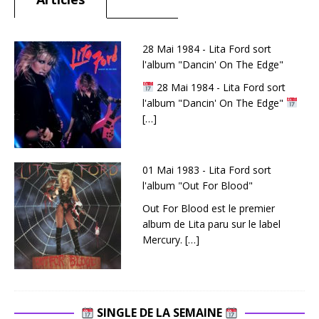
Battle
(5:03)
Il y a des
28 Mai 1984 - Lita Ford sort
albums
l'album "Dancin' On The Edge"
qu’on
28 Mai 1984 - Lita Ford sort
n’écoute
l'album "Dancin' On The Edge"
pas avec
[…]
distance.
Des
disques
01 Mai 1983 - Lita Ford sort
qu’on
l'album "Out For Blood"
ressent
au creux
Out For Blood est le premier
du
album de Lita paru sur le label
ventre,
Mercury.
[…]
comme
une
décharge
d’adrénali
SINGLE DE LA SEMAINE
ne ou un