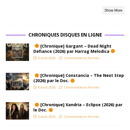
par
pr
moments
dé
, est
so
devenu
a
aujourd’h
de
ui une
CHRONIQUES DISQUES EN LIGNE
al
signature,
at
un rappel
[Chronique] Gargant – Dead Night
23
Defiance (2026) par Harrag Melodica
d’une
20
époque
8 août 2026
Commentaires fermés
Pr
où
Mu
l’importan
[Chronique] Constancia – The Next Step
Et 
t, c’était
(2026) par le Doc.
qu
l’impact,
8 août 2026
Commentaires fermés
ch
pas la
s 
perfectio
s
n.
[Chronique] Xandria – Eclipse (2026) par
pr
Tank, ce
le Doc.
L’h
n’était
6 août 2026
Commentaires fermés
Ne
pas
co
Maiden.