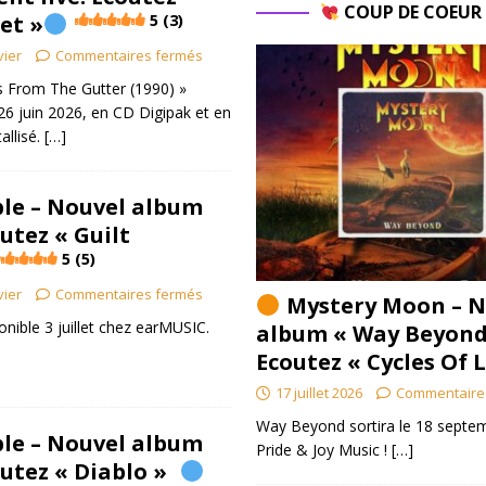
COUP DE COEU
et »
5 (3)
vier
Commentaires fermés
 From The Gutter (1990) »
 26 juin 2026, en CD Digipak et en
allisé.
[…]
le – Nouvel album
outez « Guilt
5 (5)
vier
Commentaires fermés
Mystery Moon – N
onible 3 juillet chez earMUSIC.
album « Way Beyond
Ecoutez « Cycles Of 
17 juillet 2026
Commentaire
Way Beyond sortira le 18 septem
le – Nouvel album
Pride & Joy Music !
[…]
coutez « Diablo »