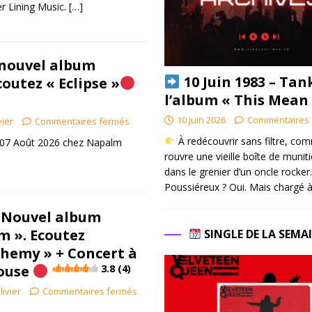
r Lining Music.
[…]
 nouvel album
10 Juin 1983 – Tan
coutez « Eclipse »
l’album « This Mean
10 juin 2026
Commentaires 
vier
Commentaires fermés
À redécouvrir sans filtre, co
le 07 Août 2026 chez Napalm
rouvre une vieille boîte de munit
dans le grenier d’un oncle rocker.
Poussiéreux ? Oui. Mais chargé à
 Nouvel album
m ». Ecoutez
SINGLE DE LA SEMA
chemy » + Concert à
louse
3.8 (4)
livier
Commentaires fermés