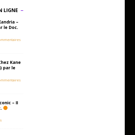
N LIGNE
Xandria –
r le Doc.
ommentaires
Chez Kane
) par le
ommentaires
onic – II
c.
s