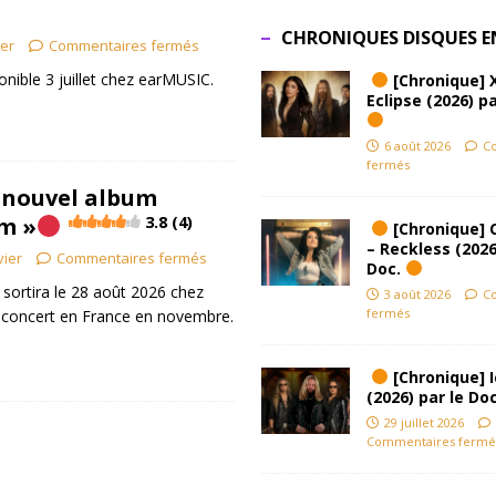
CHRONIQUES DISQUES E
ier
Commentaires fermés
onible 3 juillet chez earMUSIC.
[Chronique] 
Eclipse (2026) pa
6 août 2026
C
fermés
 nouvel album
m »
3.8 (4)
[Chronique] 
– Reckless (2026
vier
Commentaires fermés
Doc.
 sortira le 28 août 2026 chez
3 août 2026
C
fermés
concert en France en novembre.
[Chronique] Ic
(2026) par le Do
29 juillet 2026
Commentaires fermé