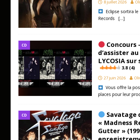
8 juillet 2026
Ol
​ Eclipse sortira 
Records
[…]
Concours –
CD
d’assister a
LYCOSIA sur 
3.8 (4)
27 juin 2026
Oli
​ Vous offre la pos
places pour leur proc
Savatage d
CD
« Madness R
Gutter » (199
enregistreme