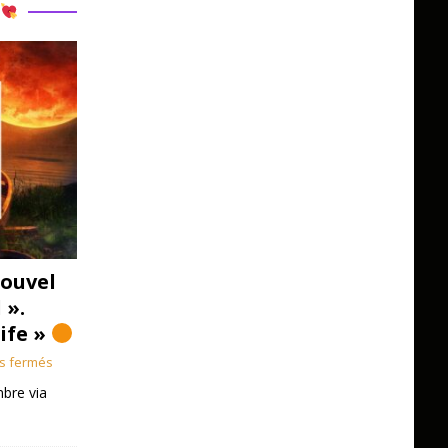
R
ouvel
 ».
Life »
s fermés
bre via