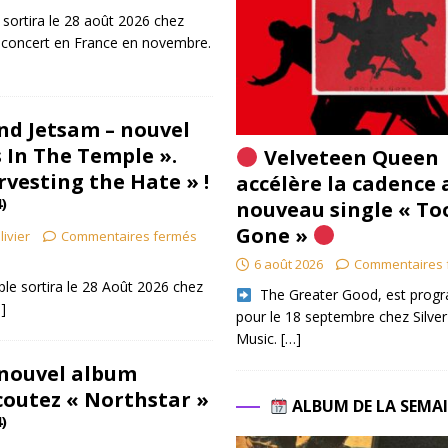
 sortira le 28 août 2026 chez
concert en France en novembre.
nd Jetsam – nouvel
 In The Temple ».
Velveteen Queen
rvesting the Hate » !
accélère la cadence 
4)
nouveau single « To
Gone »
livier
Commentaires fermés
6 août 2026
Commentaires 
le sortira le 28 Août 2026 chez
​ The Greater Good, est pro
]
pour le 18 septembre chez Silver
Music.
[…]
 nouvel album
Ecoutez « Northstar »
ALBUM DE LA SEMA
4)