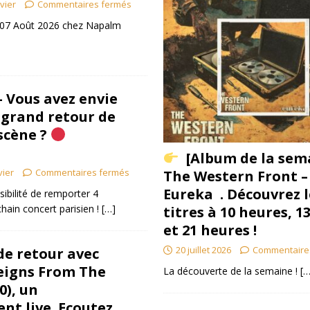
ivier
Commentaires fermés
le 07 Août 2026 chez Napalm
 Vous avez envie
u grand retour de
scène ?
[Album de la sem
vier
Commentaires fermés
The Western Front –
Eureka . Découvrez l
sibilité de remporter 4
hain concert parisien !
[…]
titres à 10 heures, 1
et 21 heures !
20 juillet 2026
Commentaire
e retour avec
eigns From The
La découverte de la semaine !
[…
0), un
nt live. Ecoutez