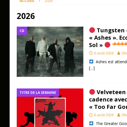
ACCUEIL
2026
2026
Tungsten 
CD
« Ashes ». Ec
Sol »
6 août 2026
Oli
​ Ashes est atten
[…]
Velveteen 
TITRE DE LA SEMAINE
cadence avec
« Too Far Go
6 août 2026
Oli
​ The Greater Goo