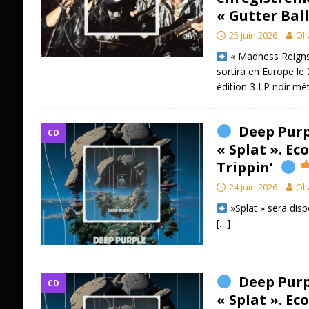
« Gutter Ball
25 juin 2026
Oli
« Madness Reigns
sortira en Europe le
édition 3 LP noir mét
Deep Purp
CD
« Splat ». Ec
Trippin’
24 juin 2026
Oli
»Splat » sera disp
[…]
Deep Purp
CD
« Splat ». E