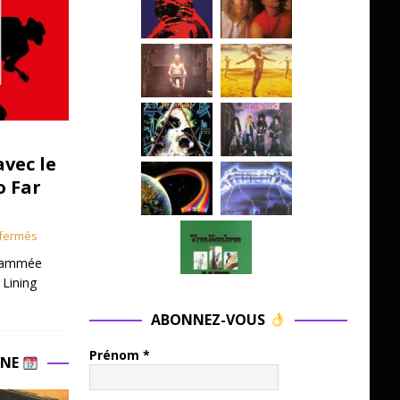
avec le
o Far
fermés
grammée
 Lining
ABONNEZ-VOUS
Prénom
*
INE