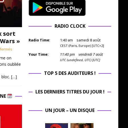
RADIO CLOCK
k sort
 Wars »
Radio Time:
1
:
40
am
samedi 8 août
CEST (Paris, Europe) [UTC+2]
fermés
Your Time:
11
:
40
pm
vendredi 7 août
mme on
UTC (undefined, UTC) [UTC]
ions oubliée
TOP 5 DES AUDITEURS !
 bloc.
[…]
LES DERNIERS TITRES DU JOUR !
INE
UN JOUR – UN DISQUE