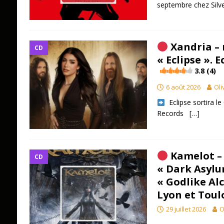
septembre chez Silve
Xandria –
CD
« Eclipse ». E
3.8 (4)
6 août 2026
Oli
​ Eclipse sortira 
Records
[…]
Kamelot –
CD
« Dark Asylu
« Godlike Al
Lyon et Tou
29 juillet 2026
O