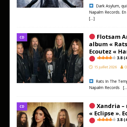
​ Dark Asylum, qui
Napalm Records. En 
[…]
Flotsam A
CD
album « Rats
Ecoutez « Ha
3.8 (
15 juillet 2026
O
​ Rats In The Temp
Napalm Records
[…
Xandria –
CD
« Eclipse ». 
3.8 (