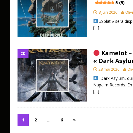
5 (5)
8 juin 2026
Oliv
»Splat » sera disp
[…]
Kamelot –
CD
« Dark Asylu
28 mai 2026
Oli
​ Dark Asylum, qui
Napalm Records. En 
[…]
1
2
…
6
»