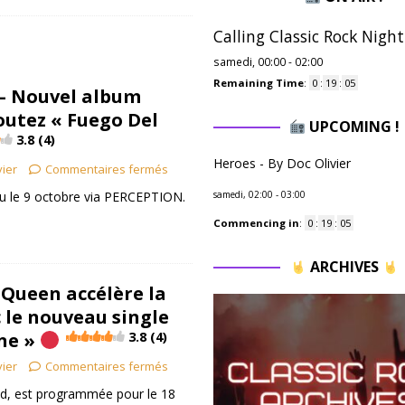
Calling Classic Rock Night
samedi, 00:00
-
02:00
Remaining Time
:
0
:
19
:
04
– Nouvel album
outez « Fuego Del
UPCOMING !
3.8 (4)
Heroes - By Doc Olivier
vier
Commentaires fermés
du le 9 octobre via PERCEPTION.
samedi, 02:00
-
03:00
Commencing in
:
0
:
19
:
04
ARCHIVES
Queen accélère la
 le nouveau single
ne »
3.8 (4)
vier
Commentaires fermés
d, est programmée pour le 18