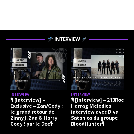
INTERVIEW
INTERVIEW
INTERVIEW
I
🎙 [Interview] –
🎙 [Interview] – 213Rock
Exclusive – Zan/Cody :
Harrag Melodica
le grand retour de
interview avec Diva
Zinny J. Zan & Harry
Satanica du groupe
Cody ! par le Doc🎙
BloodHunter🎙