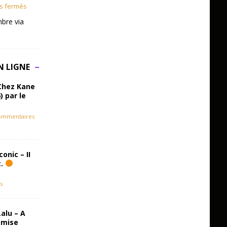
s fermés
bre via
N LIGNE
Chez Kane
) par le
ommentaires
onic – II
c.
s
alu – A
emise