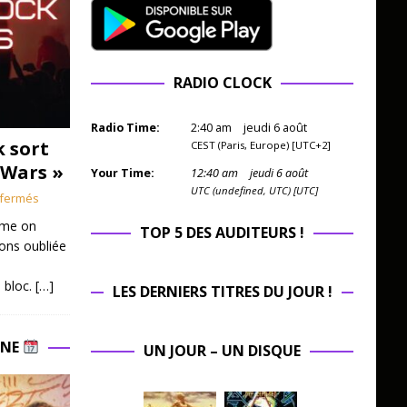
RADIO CLOCK
Radio Time:
2
:
40
am
jeudi 6 août
k sort
CEST (Paris, Europe) [UTC+2]
 Wars »
Your Time:
12
:
40
am
jeudi 6 août
UTC (undefined, UTC) [UTC]
fermés
mme on
TOP 5 DES AUDITEURS !
ions oubliée
 bloc.
[…]
LES DERNIERS TITRES DU JOUR !
INE
UN JOUR – UN DISQUE