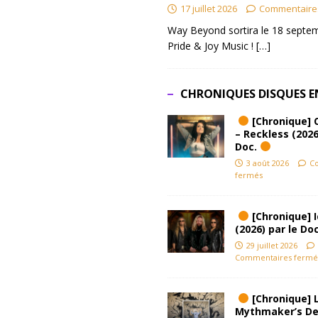
17 juillet 2026
Commentaire
Way Beyond sortira le 18 septem
Pride & Joy Music !
[…]
CHRONIQUES DISQUES E
[Chronique] 
– Reckless (2026
Doc.
3 août 2026
C
fermés
[Chronique] Ic
(2026) par le Do
29 juillet 2026
Commentaires fermé
[Chronique] L
Mythmaker’s D