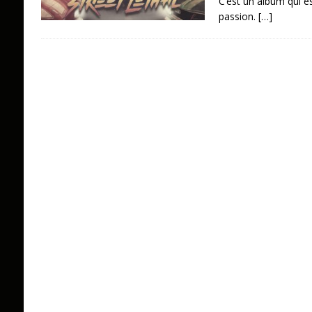
C’est un album qui es
passion.
[…]