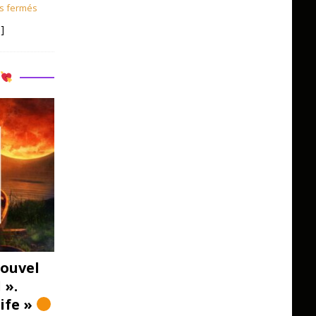
s fermés
]
R
ouvel
 ».
Life »