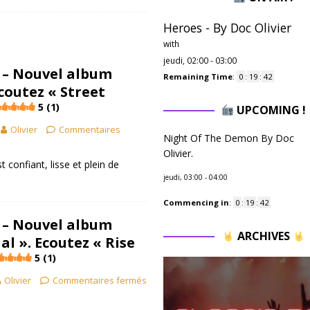
Heroes - By Doc Olivier
with
jeudi, 02:00
-
03:00
 – Nouvel album
Remaining Time
:
0
:
19
:
41
coutez « Street
5 (1)
UPCOMING !
Olivier
Commentaires
Night Of The Demon By Doc
Olivier.
t confiant, lisse et plein de
jeudi, 03:00
-
04:00
Commencing in
:
0
:
19
:
41
 – Nouvel album
ARCHIVES
al ». Ecoutez « Rise
5 (1)
Olivier
Commentaires fermés