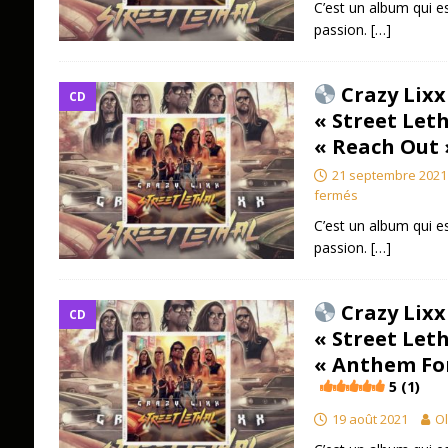
C’est un album qui es
passion.
[…]
Crazy Lixx
CD
« Street Leth
« Reach Out
21 septembre 2021
fermés
C’est un album qui es
passion.
[…]
Crazy Lixx
CD
« Street Leth
« Anthem Fo
5 (1)
19 août 2021
Ol