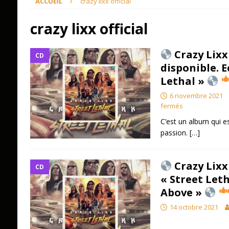
ACCUEIL
crazy lixx official
crazy lixx official
Crazy Lixx
CD
disponible. E
Lethal »
6 novembre 2021
fermés
C’est un album qui es
passion.
[…]
Crazy Lixx
CD
« Street Leth
Above »
14 octobre 2021