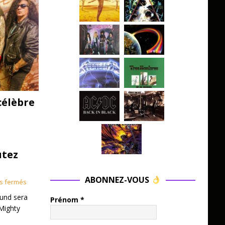
célèbre
utez
ABONNEZ-VOUS
s fermés
und sera
Prénom
*
Mighty