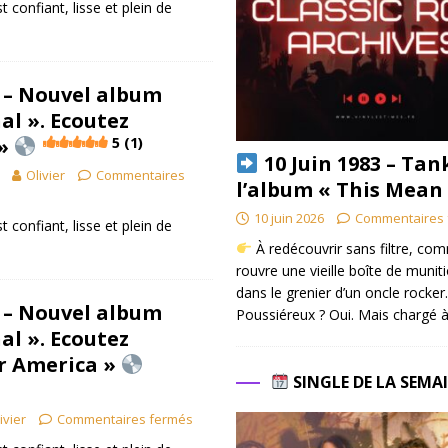
t confiant, lisse et plein de
 – Nouvel album
al ». Ecoutez
 »
5 (1)
10 Juin 1983 – Tan
Olivier
Commentaires
l’album « This Mean
10 juin 2026
Commentaires 
t confiant, lisse et plein de
À redécouvrir sans filtre, co
rouvre une vieille boîte de munit
dans le grenier d’un oncle rocker.
 – Nouvel album
Poussiéreux ? Oui. Mais chargé à
al ». Ecoutez
r America »
SINGLE DE LA SEMA
ivier
Commentaires fermés