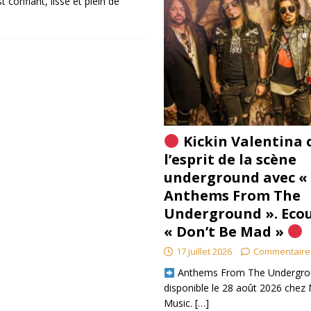
t confiant, lisse et plein de
Kickin Valentina 
l’esprit de la scène
underground avec «
Anthems From The
Underground ». Eco
« Don’t Be Mad »
17 juillet 2026
Commentaire
​ Anthems From The Undergro
disponible le 28 août 2026 chez 
Music.
[…]