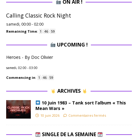
ON AIR !
Calling Classic Rock Night
samedi, 00:00
-
02:00
Remaining Time
:
1
:
46
:
58
UPCOMING !
Heroes - By Doc Olivier
samedi, 02:00
-
03:00
Commencing in
:
1
:
46
:
58
ARCHIVES
10 Juin 1983 – Tank sort l’album « This
Mean Wars »
10 juin 2026
Commentaires fermés
SINGLE DE LA SEMAINE