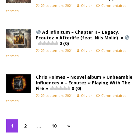
29 septembre 2021
Olivier
Commentaires
fermés
Ad Infinitum – Chapter II – Legacy.
Ecoutez « Afterlife (feat. Nils Molin) »
0 (0)
29 septembre 2021
Olivier
Commentaires
fermés
Chris Holmes – Nouvel album « Unbearable
Influences » – Ecoutez « Playing With The
Fire »
0 (0)
29 septembre 2021
Olivier
Commentaires
fermés
1
2
…
10
»