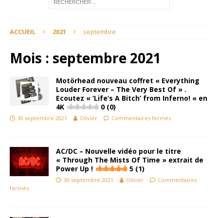
ACCUEIL
2021
septembre
Mois :
septembre 2021
Motörhead nouveau coffret « Everything
Louder Forever – The Very Best Of » .
Ecoutez « ‘Life’s A Bitch’ from Inferno! « en
4K
0 (0)
30 septembre 2021
Olivier
Commentaires fermés
AC/DC – Nouvelle vidéo pour le titre
« Through The Mists Of Time » extrait de
Power Up !
5 (1)
30 septembre 2021
Olivier
Commentaires
fermés