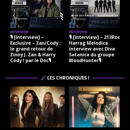
INTERVIEW
INTERVIEW
I
🎙 [Interview] –
🎙 [Interview] – 213Rock
Exclusive – Zan/Cody :
Harrag Melodica
le grand retour de
interview avec Diva
Zinny J. Zan & Harry
Satanica du groupe
Cody ! par le Doc🎙
BloodHunter🎙
LES CHRONIQUES !