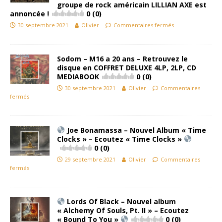
groupe de rock américain LILLIAN AXE est
annoncée !
0 (0)
30 septembre 2021
Olivier
Commentaires fermés
Sodom – M16 a 20 ans – Retrouvez le
disque en COFFRET DELUXE 4LP, 2LP, CD
MEDIABOOK
0 (0)
30 septembre 2021
Olivier
Commentaires
fermés
Joe Bonamassa – Nouvel Album « Time
Clocks » – Ecoutez « Time Clocks »
0 (0)
29 septembre 2021
Olivier
Commentaires
fermés
Lords Of Black – Nouvel album
« Alchemy Of Souls, Pt. II » – Ecoutez
« Bound To You »
0 (0)