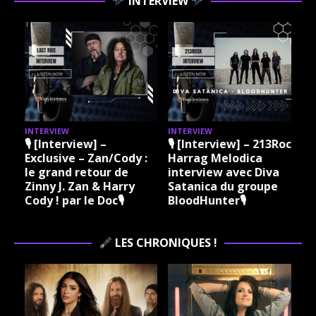
INTERVIEW
INTERVIEW
INTERVIEW
I
🎙 [Interview] –
🎙 [Interview] – 213Rock
Exclusive – Zan/Cody :
Harrag Melodica
le grand retour de
interview avec Diva
Zinny J. Zan & Harry
Satanica du groupe
Cody ! par le Doc🎙
BloodHunter🎙
LES CHRONIQUES !