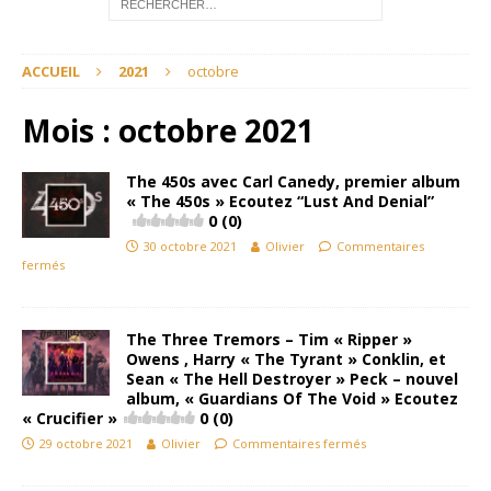
ACCUEIL
2021
octobre
Mois :
octobre 2021
The 450s avec Carl Canedy, premier album
« The 450s » Ecoutez “Lust And Denial”
0 (0)
30 octobre 2021
Olivier
Commentaires
fermés
The Three Tremors – Tim « Ripper »
Owens , Harry « The Tyrant » Conklin, et
Sean « The Hell Destroyer » Peck – nouvel
album, « Guardians Of The Void » Ecoutez
« Crucifier »
0 (0)
29 octobre 2021
Olivier
Commentaires fermés