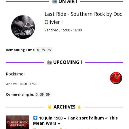
ON AIR !
Last Ride - Southern Rock by Doc
Olivier !
vendredi, 15:00
-
16:00
Remaining Time
:
0
:
39
:
58
UPCOMING !
Rocktime !
vendredi, 16:00
-
17:00
Commencing in
:
0
:
39
:
58
ARCHIVES
10 Juin 1983 – Tank sort l’album « This
Mean Wars »