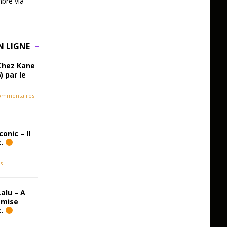
bre via
N LIGNE
Chez Kane
) par le
ommentaires
onic – II
c.
s
alu – A
emise
c.