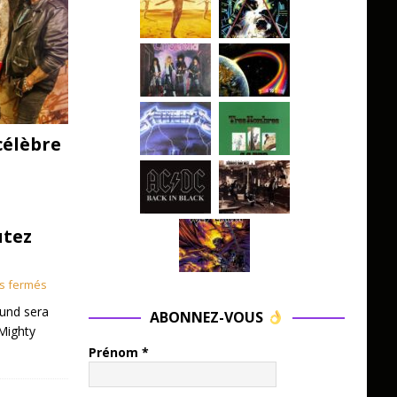
célèbre
utez
s fermés
und sera
ABONNEZ-VOUS
Mighty
Prénom
*