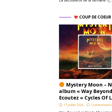
La découverte de la semaine !
[…
COUP DE COEU
Mystery Moon – N
album « Way Beyond
Ecoutez « Cycles Of 
17 juillet 2026
Commentaire