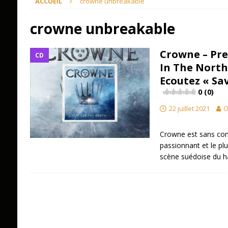
ACCUEIL
crowne unbreakable
crowne unbreakable
Crowne – Pre
CD
In The North 
Ecoutez « Sa
0 (0)
22 juillet 2021
O
Crowne est sans cont
passionnant et le plu
scène suédoise du h