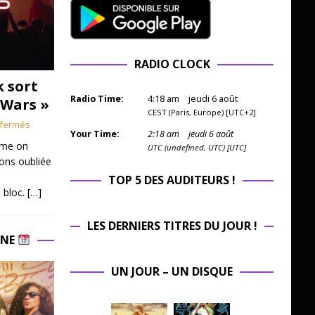
RADIO CLOCK
k sort
Radio Time:
4
:
18
am
jeudi 6 août
 Wars »
CEST (Paris, Europe) [UTC+2]
fermés
Your Time:
2
:
18
am
jeudi 6 août
mme on
UTC (undefined, UTC) [UTC]
ions oubliée
TOP 5 DES AUDITEURS !
 bloc.
[…]
LES DERNIERS TITRES DU JOUR !
INE
UN JOUR – UN DISQUE