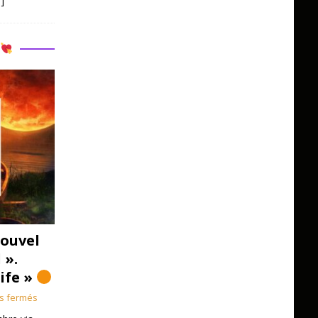
]
R
ouvel
 ».
Life »
s fermés