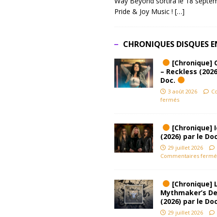
Way Beyond sortira le 18 septem
Pride & Joy Music !
[…]
CHRONIQUES DISQUES E
[Chronique] 
– Reckless (2026
Doc.
3 août 2026
C
fermés
[Chronique] Ic
(2026) par le Do
29 juillet 2026
Commentaires fermé
[Chronique] L
Mythmaker’s D
(2026) par le Do
29 juillet 2026