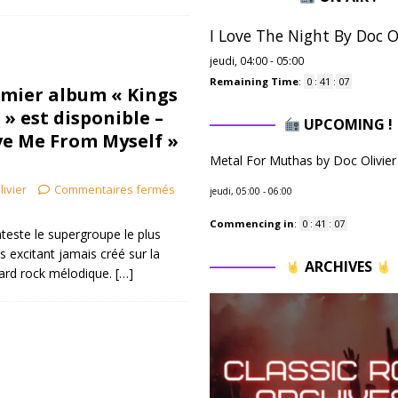
I Love The Night By Doc Ol
jeudi, 04:00
-
05:00
Remaining Time
:
0
:
41
:
06
mier album « Kings
» est disponible –
UPCOMING !
ve Me From Myself »
Metal For Muthas by Doc Olivier
livier
Commentaires fermés
jeudi, 05:00
-
06:00
Commencing in
:
0
:
41
:
06
este le supergroupe le plus
s excitant jamais créé sur la
ARCHIVES
ard rock mélodique.
[…]