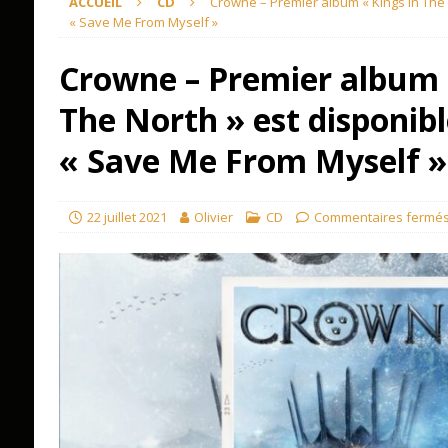
ACCUEIL
CD
Crowne – Premier album « Kings In The 
« Save Me From Myself »
Crowne – Premier album 
The North » est disponibl
« Save Me From Myself »
22 juillet 2021
Olivier
CD
Commentaires fermé