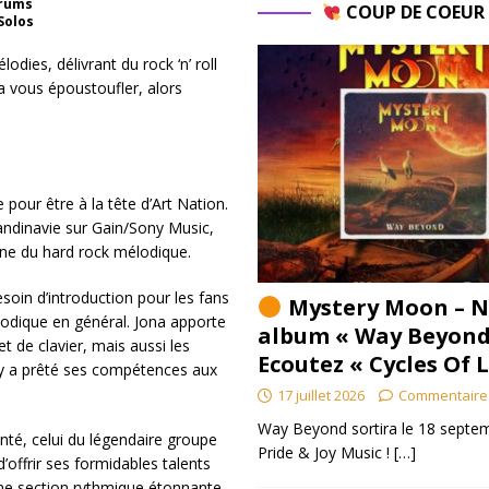
Drums
COUP DE COEU
Solos
odies, délivrant du rock ‘n’ roll
a vous époustoufler, alors
pour être à la tête d’Art Nation.
andinavie sur Gain/Sony Music,
ne du hard rock mélodique.
oin d’introduction pour les fans
Mystery Moon – N
odique en général. Jona apporte
album « Way Beyond
de clavier, mais aussi les
Ecoutez « Cycles Of 
ty a prêté ses compétences aux
17 juillet 2026
Commentaire
Way Beyond sortira le 18 septem
nté, celui du légendaire groupe
Pride & Joy Music !
[…]
’offrir ses formidables talents
’une section rythmique étonnante.