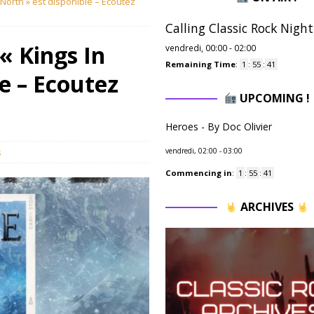
North » est disponible – Ecoutez
Calling Classic Rock Night
« Kings In
vendredi, 00:00
-
02:00
Remaining Time
:
1
:
55
:
40
e – Ecoutez
UPCOMING !
Heroes - By Doc Olivier
s
vendredi, 02:00
-
03:00
Commencing in
:
1
:
55
:
40
ARCHIVES