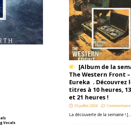
[Album de la sem
The Western Front –
Eureka . Découvrez l
titres à 10 heures, 1
et 21 heures !
20 juillet 2026
Commentaire
La découverte de la semaine !
[…
cals
g Vocals