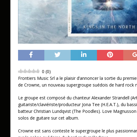
0
(
0
)
Frontiers Music Srl a le plaisir d’annoncer la sortie du premi
de Crowne, un nouveau supergroupe suédois de hard rock 
Le groupe est composé du chanteur Alexander Strandell (Art
guitariste/claviériste/producteur Jona Tee (H.E.A.T.), du bas
batteur Christian Lundqvist (The Poodles). Love Magnusson
solos de guitare sur cet album.
Crowne est sans conteste le supergroupe le plus passionnant