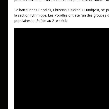
Le batteur des Poodles, Christian « Kicken » Lundqvist, se joi
la section rythmique. Les Poodles ont été l’un des groupes 
populaires en Suède au 21e siècle.