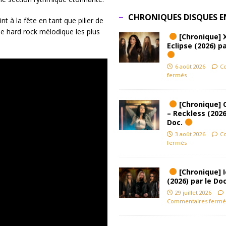
CHRONIQUES DISQUES E
nt à la fête en tant que pilier de
de hard rock mélodique les plus
[Chronique] 
Eclipse (2026) pa
6 août 2026
C
fermés
[Chronique] 
– Reckless (2026
Doc.
3 août 2026
C
fermés
[Chronique] Ic
(2026) par le Do
29 juillet 2026
Commentaires fermé