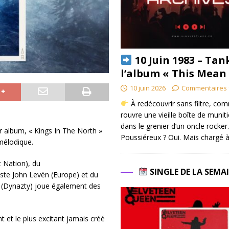
10 Juin 1983 – Tan
l’album « This Mean
10 juin 2026
Commentaires 
À redécouvrir sans filtre, co
rouvre une vieille boîte de munit
dans le grenier d’un oncle rocker.
er album, « Kings In The North »
Poussiéreux ? Oui. Mais chargé à
mélodique.
 Nation), du
SINGLE DE LA SEMA
siste John Levén (Europe) et du
 (Dynazty) joue également des
 et le plus excitant jamais créé