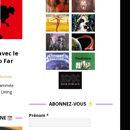
avec le
o Far
fermés
grammée
 Lining
ABONNEZ-VOUS
Prénom
*
INE