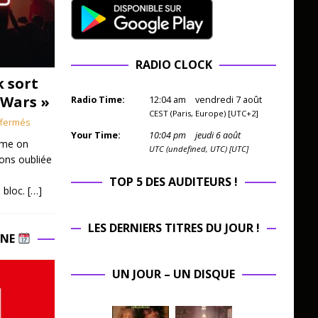
RADIO CLOCK
k sort
 Wars »
Radio Time:
12
:
04
am
vendredi 7 août
CEST (Paris, Europe) [UTC+2]
fermés
Your Time:
10
:
04
pm
jeudi 6 août
mme on
UTC (undefined, UTC) [UTC]
ions oubliée
TOP 5 DES AUDITEURS !
 bloc.
[…]
LES DERNIERS TITRES DU JOUR !
INE
UN JOUR – UN DISQUE