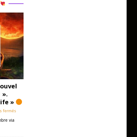
R
ouvel
 ».
Life »
s fermés
bre via