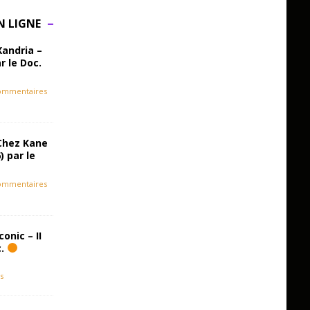
N LIGNE
Xandria –
r le Doc.
ommentaires
Chez Kane
) par le
ommentaires
onic – II
c.
s