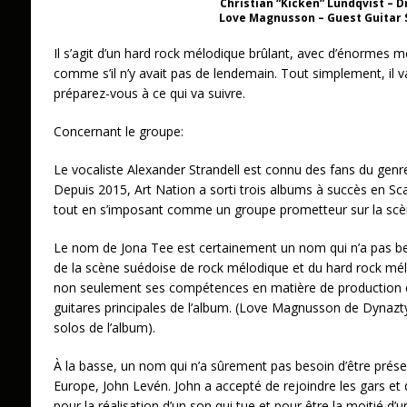
Christian “Kicken” Lundqvist – 
Love Magnusson – Guest Guitar 
Il s’agit d’un hard rock mélodique brûlant, avec d’énormes mél
comme s’il n’y avait pas de lendemain. Tout simplement, il v
préparez-vous à ce qui va suivre.
Concernant le groupe:
Le vocaliste Alexander Strandell est connu des fans du genre 
Depuis 2015, Art Nation a sorti trois albums à succès en Sc
tout en s’imposant comme un groupe prometteur sur la scè
Le nom de Jona Tee est certainement un nom qui n’a pas bes
de la scène suédoise de rock mélodique et du hard rock mél
non seulement ses compétences en matière de production et 
guitares principales de l’album. (Love Magnusson de Dynaz
solos de l’album).
À la basse, un nom qui n’a sûrement pas besoin d’être prése
Europe, John Levén. John a accepté de rejoindre les gars et d
pour la réalisation d’un son qui tue et pour être la moitié d